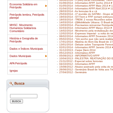
-
06/06/2014 - 3 (tres) Dicas Ferroviárias: Tre
-
01/06/2014 - Informativo AFPF Junho 2014 #
Economia Solidária em
-
01/05/2014 - Informativo AFPF Maio 2014 # 
Petrópolis
-
01/04/2014 - Informativo AFPF Abril 2014 # 1
-
28/03/2014 - As ferrovias lá e cá
-
25/03/2014 - 1ª reunião do GATMU - Grupo 
Petrópolis lembra, Petrópolis
-
19/03/2014 - GT-Trem e FPP somam esforços 
planeja!
-
18/03/2014 - TREM: 2 novas Reuniões sobre 
-
14/03/2014 - (I)Mobilidade Urbana: O Brasil 
MHSC: Movimento
-
13/03/2014 - Precisamos reinventar Petrópolis
Humanista Solidarista
-
02/03/2014 - Informativo AFPF Março 2014 # 
-
14/02/2014 - Movimento pela revitalização dos 
Comunitário
-
12/02/2014 - Expresso Imperial - a volta do tr
-
06/02/2014 - Informativo AFPF Fevereiro 201
História e Geografia de
-
05/02/2014 - "Um sonho que não será realid
Petrópolis
-
17/01/2014 - Matéria do Bom Dia Brasil de 1
-
13/01/2014 - Debate sobre Transporte Ferrovi
-
02/01/2014 - Informativo AFPF Janeiro 2014 
Dados e Índices Municipais
-
31/12/2013 - Carpe Diem 2014
-
05/12/2013 - Informátivo AFPF
-
05/09/2013 - INFORMATIVO AFPF
Dados Municipais
-
10/04/2013 - PALESTRA: REATIVAÇÃO DO
-
21/11/2012 - Especial sobre ferrovias
APA Petrópolis
-
04/10/2012 - Informativo AFPF
-
15/08/2012 - Abaixo-assinado pela volta do t
-
26/06/2012 - Seminário Brasil de Volta aos Tri
Igrejas
-
27/04/2012 - Seminário