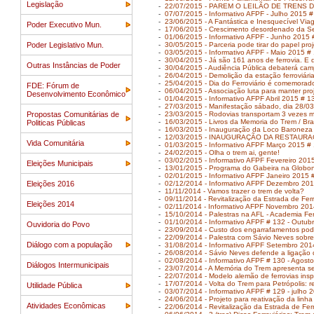
Legislação
-
22/07/2015 - PAREM O LEILÃO DE TRENS D
-
07/07/2015 - Informativo AFPF - Julho 2015 
-
23/06/2015 - A Fantástica e Inesquecível Vi
Poder Executivo Mun.
-
17/06/2015 - Crescimento desordenado da Se
-
01/06/2015 - Informativo AFPF - Junho 2015 
Poder Legislativo Mun.
-
30/05/2015 - Parceria pode tirar do papel pro
-
03/05/2015 - Informativo AFPF - Maio 2015 #
-
30/04/2015 - Já são 161 anos de ferrovia. E 
Outras Instâncias de Poder
-
30/04/2015 - Audiência Pública debaterá cam
-
26/04/2015 - Demolição da estação ferroviári
-
25/04/2015 - Dia do Ferroviário é comemora
FDE: Fórum de
-
06/04/2015 - Associação luta para manter pro
Desenvolvimento Econômico
-
01/04/2015 - Informativo AFPF Abril 2015 # 1
-
27/03/2015 - Manifestação sábado, dia 28/03, 
Propostas Comunitárias de
-
23/03/2015 - Rodovias transportam 3 vezes ma
-
16/03/2015 - Livros da Memoria do Trem / Bra
Politicas Públicas
-
16/03/2015 - Inauguração da Loco Baroneza 
-
12/03/2015 - INAUGURAÇÃO DA RESTAURA
Vida Comunitária
-
01/03/2015 - Informativo AFPF Março 2015 #
-
24/02/2015 - Olha o trem ai, gente!
-
03/02/2015 - Informativo AFPF Fevereiro 201
Eleições Municipais
-
13/01/2015 - Programa do Gabeira na Globo
-
02/01/2015 - Informativo AFPF Janeiro 2015 
Eleições 2016
-
02/12/2014 - Informativo AFPF Dezembro 20
-
11/11/2014 - Vamos trazer o trem de volta?
-
09/11/2014 - Revitalização da Estrada de Fe
Eleições 2014
-
02/11/2014 - Informativo AFPF Novembro 201
-
15/10/2014 - Palestras na AFL - Academia Fer
-
01/10/2014 - Informativo AFPF # 132 - Outub
Ouvidoria do Povo
-
23/09/2014 - Custo dos engarrafamentos po
-
22/09/2014 - Palestra com Sávio Neves sobre 
Diálogo com a população
-
31/08/2014 - Informativo AFPF Setembro 201
-
26/08/2014 - Sávio Neves defende a ligação d
-
02/08/2014 - Informativo AFPF # 130 - Agost
Diálogos Intermunicipais
-
23/07/2014 - A Memória do Trem apresenta seu 
-
22/07/2014 - Modelo alemão de ferrovias inspi
-
17/07/2014 - Volta do Trem para Petrópolis: 
Utilidade Pública
-
03/07/2014 - Informativo AFPF # 129 - julho 
-
24/06/2014 - Projeto para reativação da linha 
Atividades Econômicas
-
22/06/2014 - Revitalização da Estrada de Fer