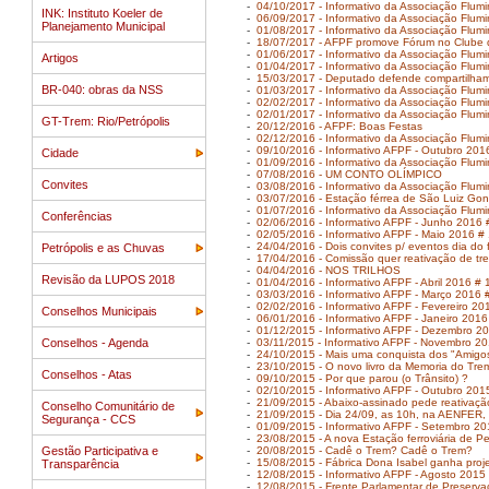
-
04/10/2017 - Informativo da Associação Flum
INK: Instituto Koeler de
-
06/09/2017 - Informativo da Associação Flum
Planejamento Municipal
-
01/08/2017 - Informativo da Associação Flum
-
18/07/2017 - AFPF promove Fórum no Cl
-
01/06/2017 - Informativo da Associação Flum
Artigos
-
01/04/2017 - Informativo da Associação Flumi
-
15/03/2017 - Deputado defende compartilham
BR-040: obras da NSS
-
01/03/2017 - Informativo da Associação Flum
-
02/02/2017 - Informativo da Associação Flumi
-
02/01/2017 - Informativo da Associação Flumi
GT-Trem: Rio/Petrópolis
-
20/12/2016 - AFPF: Boas Festas
-
02/12/2016 - Informativo da Associação Flum
-
09/10/2016 - Informativo AFPF - Outubro 201
Cidade
-
01/09/2016 - Informativo da Associação Flum
-
07/08/2016 - UM CONTO OLÍMPICO
Convites
-
03/08/2016 - Informativo da Associação Flum
-
03/07/2016 - Estação férrea de São Luiz Gonz
-
01/07/2016 - Informativo da Associação Flumi
Conferências
-
02/06/2016 - Informativo AFPF - Junho 2016 
-
02/05/2016 - Informativo AFPF - Maio 2016 #
-
24/04/2016 - Dois convites p/ eventos dia do fe
Petrópolis e as Chuvas
-
17/04/2016 - Comissão quer reativação de tre
-
04/04/2016 - NOS TRILHOS
Revisão da LUPOS 2018
-
01/04/2016 - Informativo AFPF - Abril 2016 # 
-
03/03/2016 - Informativo AFPF - Março 2016 
-
02/02/2016 - Informativo AFPF - Fevereiro 20
Conselhos Municipais
-
06/01/2016 - Informativo AFPF - Janeiro 2016
-
01/12/2015 - Informativo AFPF - Dezembro 2
Conselhos - Agenda
-
03/11/2015 - Informativo AFPF - Novembro 2
-
24/10/2015 - Mais uma conquista dos "Amigo
-
23/10/2015 - O novo livro da Memoria do Trem!
Conselhos - Atas
-
09/10/2015 - Por que parou (o Trânsito) ?
-
02/10/2015 - Informativo AFPF - Outubro 201
-
21/09/2015 - Abaixo-assinado pede reativação
Conselho Comunitário de
-
21/09/2015 - Dia 24/09, as 10h, na AENFER,
Segurança - CCS
-
01/09/2015 - Informativo AFPF - Setembro 2
-
23/08/2015 - A nova Estação ferroviária de P
Gestão Participativa e
-
20/08/2015 - Cadê o Trem? Cadê o Trem?
-
15/08/2015 - Fábrica Dona Isabel ganha proje
Transparência
-
12/08/2015 - Informativo AFPF - Agosto 2015
-
12/08/2015 - Frente Parlamentar de Preserva