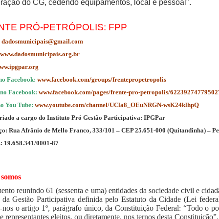
eração do CG, cedendo equipamentos, local e pessoal".
NTE PRÓ-PETRÓPOLIS: FPP
dadosmunicipais@gmail.com
www.dadosmunicipais.org.br
ww.ipgpar.org
no Facebook:
www.facebook.com/groups/frentepropetropolis
 no Facebook:
www.facebook.com/pages/frente-pro-petropolis/62239274779502
no You Tube:
www.youtube.com/channel/UCla8_OEuNRGN-wsK24klhpQ
riado a cargo do Instituto
Pró
Gestão Participativa: IPGPar
o: Rua Afrânio de Mello Franco, 333/101 – CEP 25.651-000 (Quitandinha) – Pet
.: 19.658.341/0001-87
somos
nto reunindo 61 (sessenta e uma) entidades da sociedade civil e cidadã
a da Gestão Participativa definida pelo Estatuto da Cidade (Lei feder
a-nos o artigo 1º, parágrafo único, da Constituição Federal: “Todo o 
e representantes eleitos, ou diretamente, nos ternos desta Constituiçã