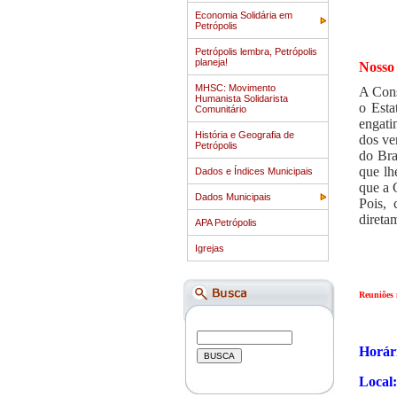
Economia Solidária em
Petrópolis
Petrópolis lembra, Petrópolis
planeja!
Nosso
MHSC: Movimento
A Cons
Humanista Solidarista
o Esta
Comunitário
engati
História e Geografia de
dos ve
Petrópolis
do Bra
que lh
Dados e Índices Municipais
que a 
Dados Municipais
Pois, 
direta
APA Petrópolis
Igrejas
Reuniões m
Horári
Local: