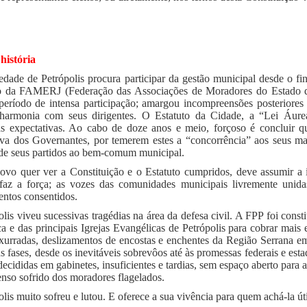
história
edade de Petrópolis procura participar da gestão municipal desde o f
o da FAMERJ (Federação das Associações de Moradores do Estado 
período de intensa participação; amargou incompreensões posteriore
harmonia com seus dirigentes. O Estatuto da Cidade, a “Lei Áurea 
s expectativas. Ao cabo de doze anos e meio, forçoso é concluir q
tiva dos Governantes, por temerem estes a “concorrência” aos seus ma
 de seus partidos ao bem-comum municipal.
ovo quer ver a Constituição e o Estatuto cumpridos, deve assumir a
faz a força; as vozes das comunidades municipais livremente unidas
entos consentidos.
olis viveu sucessivas tragédias na área da defesa civil. A FPP foi const
ca e das principais Igrejas Evangélicas de Petrópolis para cobrar mais
xurradas, deslizamentos de encostas e enchentes da Região Serrana e
as fases, desde os inevitáveis sobrevôos até às promessas federais e est
decididas em gabinetes, insuficientes e tardias, sem espaço aberto para a
nso sofrido dos moradores flagelados.
olis muito sofreu e lutou. E oferece a sua vivência para quem achá-la úti