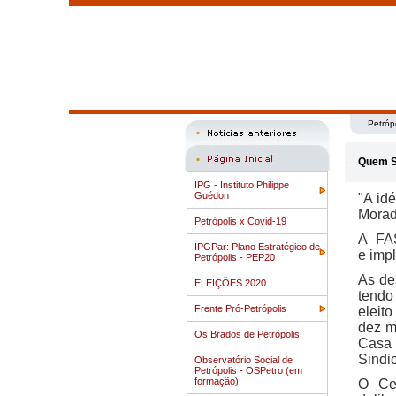
Petróp
Quem 
IPG - Instituto Philippe
Guédon
"A id
Morad
Petrópolis x Covid-19
A FAS
IPGPar: Plano Estratégico de
e imp
Petrópolis - PEP20
As de
ELEIÇÕES 2020
tendo
Frente Pró-Petrópolis
eleit
dez m
Os Brados de Petrópolis
Casa 
Sindic
Observatório Social de
Petrópolis - OSPetro (em
formação)
O Cen