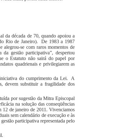
inal da década de 70, quando apoiou a
do Rio de Janeiro). De 1983 a 1987
s e alegrou-se com raros momentos de
da gestão participativa”, despertou
ue o Estatuto não sairá do papel por
ndatos quadrienais e privilegiarem as
 iniciativa do cumprimento da Lei. A
, devem substituir a fragilidade dos
ituída por sugestão da Mitra Episcopal
 eficácia na solução das conseqüências
m 12 de janeiro de 2011. Vivenciamos
aduais sem calendário de execução e às
 gestão participativa representada pelo
l.