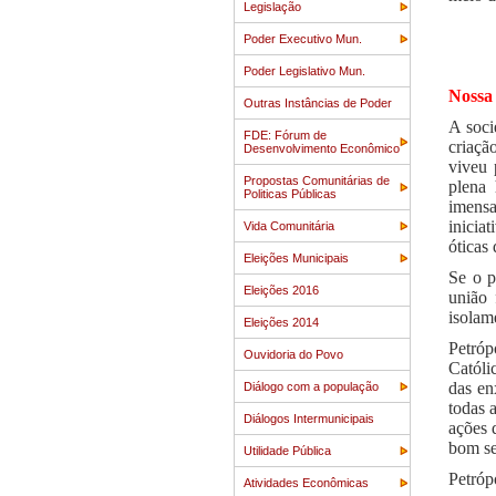
Legislação
Poder Executivo Mun.
Poder Legislativo Mun.
Nossa 
Outras Instâncias de Poder
A soci
FDE: Fórum de
criaçã
Desenvolvimento Econômico
viveu 
Propostas Comunitárias de
plena 
Politicas Públicas
imensa
inicia
Vida Comunitária
óticas
Eleições Municipais
Se o p
Eleições 2016
união 
isolam
Eleições 2014
Petróp
Ouvidoria do Povo
Católi
das en
Diálogo com a população
todas 
Diálogos Intermunicipais
ações 
bom se
Utilidade Pública
Petróp
Atividades Econômicas