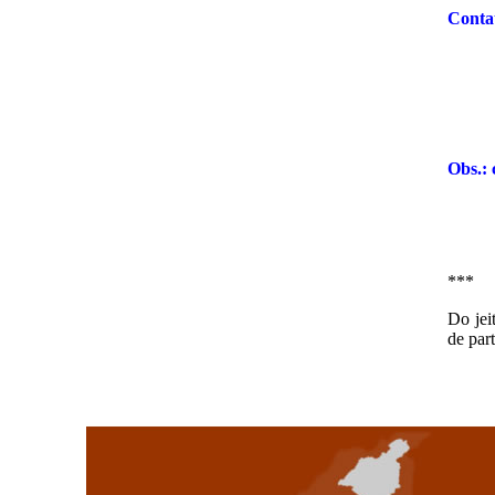
Conta
Obs.: 
***
Do jei
de par