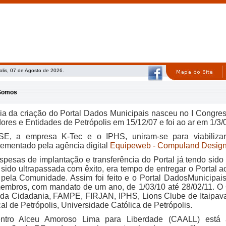
olis, 07 de Agosto de 2026.
Somos
éia da criação do Portal Dados Municipais nasceu no I Congr
ores e Entidades de Petrópolis em 15/12/07 e foi ao ar em 1/3/
E, a empresa K-Tec e o IPHS, uniram-se para viabilizar
lementado pela agência digital
Equipeweb - Compuland Desig
spesas de implantação e transferência do Portal já tendo sido 
 sido ultrapassada com êxito, era tempo de entregar o Portal
o pela Comunidade. Assim foi feito e o Portal DadosMunicipa
embros, com mandato de um ano, de 1/03/10 até 28/02/11. O
da Cidadania, FAMPE, FIRJAN, IPHS, Lions Clube de Itaipava
al de Petrópolis, Universidade Católica de Petrópolis.
tro Alceu Amoroso Lima para Liberdade (CAALL) está ac