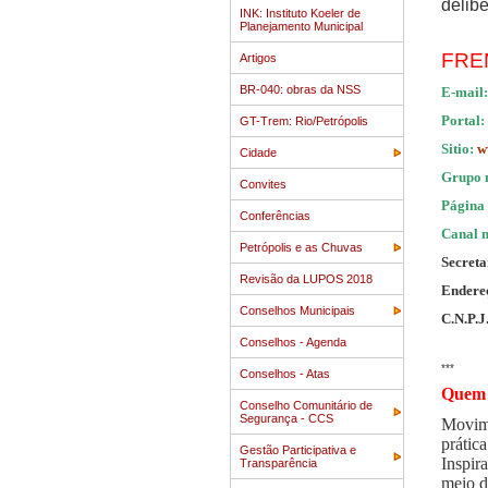
delib
INK: Instituto Koeler de
Planejamento Municipal
FRE
Artigos
BR-040: obras da NSS
E-mail:
Portal:
GT-Trem: Rio/Petrópolis
Sitio:
w
Cidade
Grupo 
Convites
Página
Conferências
Canal 
Petrópolis e as Chuvas
Secreta
Revisão da LUPOS 2018
Endereç
Conselhos Municipais
C.N.P.J
Conselhos - Agenda
***
Conselhos - Atas
Quem 
Conselho Comunitário de
Segurança - CCS
Movime
prátic
Gestão Participativa e
Inspir
Transparência
meio d