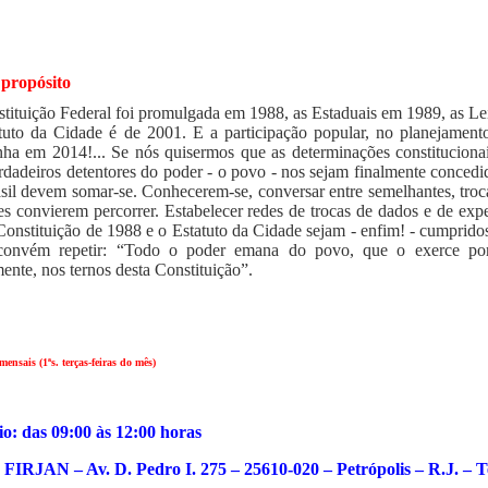
 propósito
tituição Federal foi promulgada em 1988, as Estaduais em 1989, as Lei
tuto da Cidade é de 2001. E a participação popular, no planejament
nha em 2014!... Se nós quisermos que as determinações constitucionai
rdadeiros detentores do poder - o povo - nos sejam finalmente concedi
sil devem somar-se. Conhecerem-se, conversar entre semelhantes, troca
es convierem percorrer. Estabelecer redes de trocas de dados e de expe
Constituição de 1988 e o Estatuto da Cidade sejam - enfim! - cumpridos
convém repetir: “Todo o poder emana do povo, que o exerce por 
mente, nos ternos desta Constituição”.
ensais (1ªs. terças-feiras do mês)
o: das 09:00 às 12:00 horas
 FIRJAN – Av. D. Pedro I. 275 – 25610-020 – Petrópolis – R.J. – T