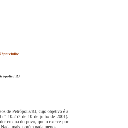
7?pnref=lhc
rópolis / RJ
os de Petrópolis/RJ, cujo objetivo é a
al nº 10.257 de 10 de julho de 2001).
poder emana do povo, que o exerce por
o”. Nada mais, porém nada menos.