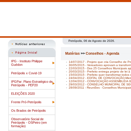
Petrópolis, 06 de Agosto de 2026.
Matérias
>>
Conselhos - Agenda
IPG - Instituto Philippe
-
14/07/2017 - Projeto que cria Conselho de P
Guédon
-
30/05/2015 - Vereadores aprovam a transform
-
22/03/2015 - Dos 25 Conselhos Municipais ap
-
20/03/2015 - Prefeito entrega projeto de lei 
Petrópolis x Covid-19
-
15/03/2015 - Prefeito quer transformar todos
-
24/04/2012 - EDITAL DE CONVOCAÇÃO-Membro
-
12/04/2012 - CONVOCAÇÃO ASSEMBLÉIA 
IPGPar: Plano Estratégico de
-
29/03/2012 - CONSELHO MUNICIPAL DE 
Petrópolis - PEP20
-
28/09/2011 - Reuniões - Conselhos Municipai
ELEIÇÕES 2020
Frente Pró-Petrópolis
Os Brados de Petrópolis
Observatório Social de
Petrópolis - OSPetro (em
formação)