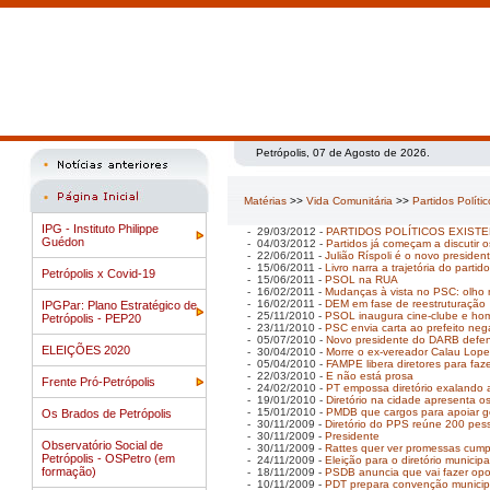
Petrópolis, 07 de Agosto de 2026.
Matérias
>>
Vida Comunitária
>>
Partidos Políti
IPG - Instituto Philippe
- 29/03/2012 -
PARTIDOS POLÍTICOS EXIST
Guédon
- 04/03/2012 -
Partidos já começam a discutir 
- 22/06/2011 -
Julião Ríspoli é o novo preside
- 15/06/2011 -
Livro narra a trajetória do partid
Petrópolis x Covid-19
- 15/06/2011 -
PSOL na RUA
- 16/02/2011 -
Mudanças à vista no PSC: olho 
- 16/02/2011 -
DEM em fase de reestruturação
IPGPar: Plano Estratégico de
- 25/11/2010 -
PSOL inaugura cine-clube e hom
Petrópolis - PEP20
- 23/11/2010 -
PSC envia carta ao prefeito neg
- 05/07/2010 -
Novo presidente do DARB defend
ELEIÇÕES 2020
- 30/04/2010 -
Morre o ex-vereador Calau Lopes
- 05/04/2010 -
FAMPE libera diretores para faz
- 22/03/2010 -
E não está prosa
Frente Pró-Petrópolis
- 24/02/2010 -
PT empossa diretório exalando 
- 19/01/2010 -
Diretório na cidade apresenta o
- 15/01/2010 -
PMDB que cargos para apoiar g
Os Brados de Petrópolis
- 30/11/2009 -
Diretório do PPS reúne 200 pes
- 30/11/2009 -
Presidente
Observatório Social de
- 30/11/2009 -
Rattes quer ver promessas cump
Petrópolis - OSPetro (em
- 24/11/2009 -
Eleição para o diretório municip
formação)
- 18/11/2009 -
PSDB anuncia que vai fazer opo
- 10/11/2009 -
PDT prepara convenção municipa