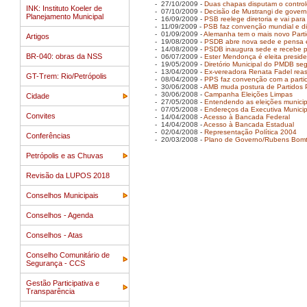
- 27/10/2009 -
Duas chapas disputam o control
INK: Instituto Koeler de
- 07/10/2009 -
Decisão de Mustrangi de govern
Planejamento Municipal
- 16/09/2009 -
PSB reelege diretoria e vai par
- 11/09/2009 -
PSB faz convenção mundial e di
- 01/09/2009 -
Alemanha tem o mais novo Parti
Artigos
- 19/08/2009 -
PSDB abre nova sede e pensa 
- 14/08/2009 -
PSDB inaugura sede e recebe pr
BR-040: obras da NSS
- 06/07/2009 -
Ester Mendonça é eleita presi
- 19/05/2009 -
Diretório Municipal do PMDB s
- 13/04/2009 -
Ex-vereadora Renata Fadel rea
GT-Trem: Rio/Petrópolis
- 08/04/2009 -
PPS faz convenção com a parti
- 30/06/2008 -
AMB muda postura de Partidos P
- 30/06/2008 -
Campanha Eleições Limpas
Cidade
- 27/05/2008 -
Entendendo as eleições municip
- 07/05/2008 -
Endereços da Executiva Municip
Convites
- 14/04/2008 -
Acesso à Bancada Federal
- 14/04/2008 -
Acesso à Bancada Estadual
- 02/04/2008 -
Representação Política 2004
Conferências
- 20/03/2008 -
Plano de Governo/Rubens Bom
Petrópolis e as Chuvas
Revisão da LUPOS 2018
Conselhos Municipais
Conselhos - Agenda
Conselhos - Atas
Conselho Comunitário de
Segurança - CCS
Gestão Participativa e
Transparência