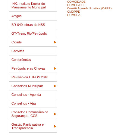
COMCIDADE
INK: Instituto Koeler de
COMED/SEE
Planejamento Municipal
Comitê Agenda Positiva (CAPP)
CMDPPD
COMSEA
Artigos
BR-040: obras da NSS
GT-Trem: Rio/Petrópolis
Cidade
Convites
Conferências
Petrópolis e as Chuvas
Revisão da LUPOS 2018
Conselhos Municipais
Conselhos - Agenda
Conselhos - Atas
Conselho Comunitário de
Segurança - CCS
Gestão Participativa e
Transparência