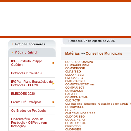
Petrópolis, 07 de Agosto de 2026.
Matérias
>>
Conselhos Municipais
IPG - Instituto Philippe
COPERLUPOS/SPU
Guédon
COMSAÚDE/SSA
COMSEP/SSP
CMAS/SEG
Petrópolis x Covid-19
CMDDPI/SEG
CMDCA/SEG
CMTHCA/SPU
IPGPar: Plano Estratégico de
COMUTRAN/CPTrans
Petrópolis - PEP20
COMPAF/SCT
COMAD/SSA
ELEIÇÕES 2020
CAE/SEE
COMDEMA/SMA
CMC/FCTP
Frente Pró-Petrópolis
CM Trabalho, Emprego, Geração de renda/SE
COMDIM/SEG
COPIR
Os Brados de Petrópolis
CMACS-FUNDEB/SEE
CMDPDF/SEG
Observatório Social de
CODESP/SPU
Petrópolis - OSPetro (em
COMTUR/FCTP
formação)
CRPD/SEG
CMOP/SEG