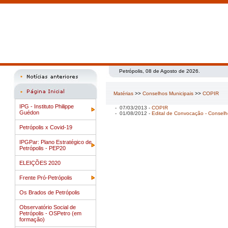
Petrópolis, 08 de Agosto de 2026.
Matérias
>>
Conselhos Municipais
>>
COPIR
IPG - Instituto Philippe
- 07/03/2013 -
COPIR
Guédon
- 01/08/2012 -
Edital de Convocação - Conselh
Petrópolis x Covid-19
IPGPar: Plano Estratégico de
Petrópolis - PEP20
ELEIÇÕES 2020
Frente Pró-Petrópolis
Os Brados de Petrópolis
Observatório Social de
Petrópolis - OSPetro (em
formação)