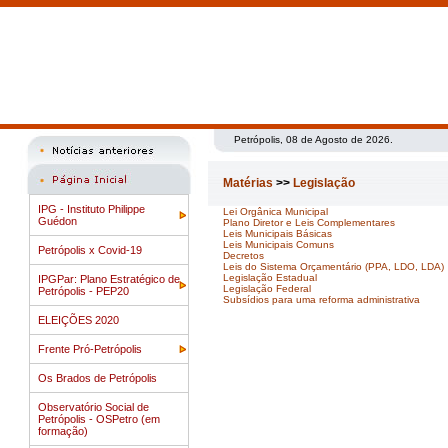
Petrópolis, 08 de Agosto de 2026.
Matérias
>>
Legislação
IPG - Instituto Philippe
Lei Orgânica Municipal
Guédon
Plano Diretor e Leis Complementares
Leis Municipais Básicas
Leis Municipais Comuns
Petrópolis x Covid-19
Decretos
Leis do Sistema Orçamentário (PPA, LDO, LDA)
Legislação Estadual
IPGPar: Plano Estratégico de
Legislação Federal
Petrópolis - PEP20
Subsídios para uma reforma administrativa
ELEIÇÕES 2020
Frente Pró-Petrópolis
Os Brados de Petrópolis
Observatório Social de
Petrópolis - OSPetro (em
formação)