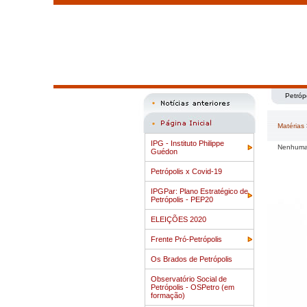
Petróp
Matérias
IPG - Instituto Philippe
Nenhuma 
Guédon
Petrópolis x Covid-19
IPGPar: Plano Estratégico de
Petrópolis - PEP20
ELEIÇÕES 2020
Frente Pró-Petrópolis
Os Brados de Petrópolis
Observatório Social de
Petrópolis - OSPetro (em
formação)