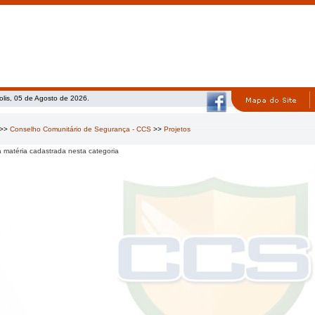
olis, 05 de Agosto de 2026.
>>
Conselho Comunitário de Segurança - CCS
>>
Projetos
matéria cadastrada nesta categoria