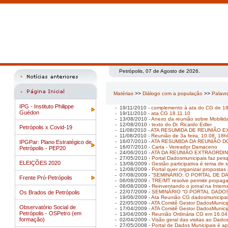
Petrópolis, 07 de Agosto de 2026.
Matérias
>>
Diálogo com a população
>>
Palavr
IPG - Instituto Philippe
- 19/11/2010 -
complemento à ata do CG de 18
Guédon
- 19/11/2010 -
ata CG 18.11.10
- 13/08/2010 -
Anexo da reunião sobre Mobilid
- 12/08/2010 -
texto do Dr. Ricardo Edler
Petrópolis x Covid-19
- 11/08/2010 -
ATA RESUMIDA DE REUNIÃO E
- 11/08/2010 -
Reunião de 3a feira, 10.08, 18
- 16/07/2010 -
ATA RESUMIDA DA REUNIÃO DO
IPGPar: Plano Estratégico de
- 16/07/2010 -
Carta - Vereador Damaceno
Petrópolis - PEP20
- 24/06/2010 -
ATA DA REUNIÃO EXTRAORDIN
- 27/05/2010 -
Portal Dadosmunicipais faz pesq
ELEIÇÕES 2020
- 13/08/2009 -
Gestão participativa é tema de
- 12/08/2009 -
Portal quer organizar propostas
- 07/08/2009 -
“SEMINÁRIO: O PORTAL DE DA
Frente Pró-Petrópolis
- 06/08/2009 -
TRE/MT resolve permitir propaga
- 06/08/2009 -
Reinventando o jornal na Intern
- 22/07/2009 -
SEMINÁRIO “O PORTAL DADOS 
Os Brados de Petrópolis
- 19/06/2009 -
Ata Reunião CG dadosmunicipai
- 22/05/2009 -
ATA Comitê Gestor DadosMunici
Observatório Social de
- 17/04/2009 -
ATA Comitê Gestor DadosMunici
Petrópolis - OSPetro (em
- 13/04/2009 -
Reunião Ordinária CG em 16.04
formação)
- 02/04/2009 -
Visão geral das visitas ao Dado
- 27/05/2008 -
Portal de Dados Municipais é a