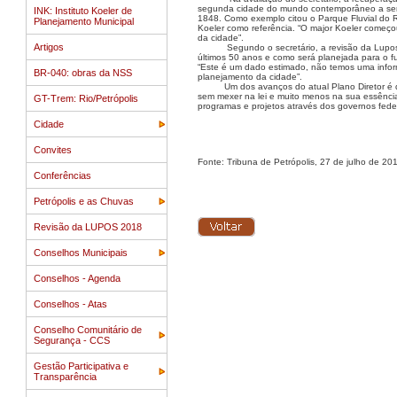
segunda cidade do mundo contemporâneo a ser pl
INK: Instituto Koeler de
1848. Como exemplo citou o Parque Fluvial do R
Planejamento Municipal
Koeler como referência. “O major Koeler começo
da cidade”.
Artigos
Segundo o secretário, a revisão da Lupo
últimos 50 anos e como será planejada para o f
“Este é um dado estimado, não temos uma inform
BR-040: obras da NSS
planejamento da cidade”.
Um dos avanços do atual Plano Diretor é q
sem mexer na lei e muito menos na sua essência.
GT-Trem: Rio/Petrópolis
programas e projetos através dos governos feder
Cidade
Convites
Fonte: Tribuna de Petrópolis, 27 de julho de 20
Conferências
Petrópolis e as Chuvas
Revisão da LUPOS 2018
Conselhos Municipais
Conselhos - Agenda
Conselhos - Atas
Conselho Comunitário de
Segurança - CCS
Gestão Participativa e
Transparência