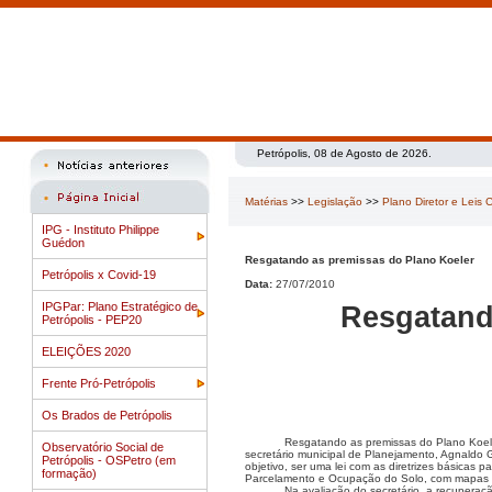
Petrópolis, 08 de Agosto de 2026.
Matérias
>>
Legislação
>>
Plano Diretor e Leis
IPG - Instituto Philippe
Guédon
Resgatando as premissas do Plano Koeler
Petrópolis x Covid-19
Data:
27/07/2010
IPGPar: Plano Estratégico de
Resgatand
Petrópolis - PEP20
ELEIÇÕES 2020
Frente Pró-Petrópolis
Os Brados de Petrópolis
Resgatando as premissas do Plano Koeler
Observatório Social de
secretário municipal de Planejamento, Agnaldo 
Petrópolis - OSPetro (em
objetivo, ser uma lei com as diretrizes básicas
formação)
Parcelamento e Ocupação do Solo, com mapas e
Na avaliação do secretário, a recuperaçã