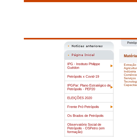
Petróp
Matéri
IPG - Instituto Philippe
Extração
Guédon
Agricultu
Indústria
Comércio
Petrópolis x Covid-19
Serviços
Tecnolog
Capacita
IPGPar: Plano Estratégico de
Petrópolis - PEP20
ELEIÇÕES 2020
Frente Pró-Petrópolis
Os Brados de Petrópolis
Observatório Social de
Petrópolis - OSPetro (em
formação)