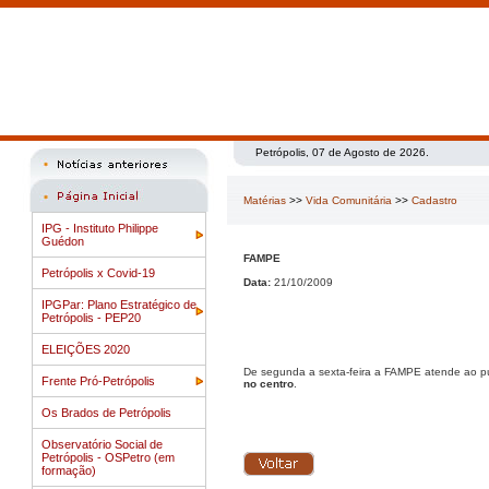
Petrópolis, 07 de Agosto de 2026.
Matérias
>>
Vida Comunitária
>>
Cadastro
IPG - Instituto Philippe
Guédon
FAMPE
Petrópolis x Covid-19
Data:
21/10/2009
IPGPar: Plano Estratégico de
Petrópolis - PEP20
ELEIÇÕES 2020
De segunda a sexta-feira a FAMPE atende ao pú
Frente Pró-Petrópolis
no centro
.
Os Brados de Petrópolis
Observatório Social de
Petrópolis - OSPetro (em
formação)