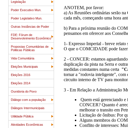
Legislação
ANOTEM, por favor:
Poder Executivo Mun.
a) As Reuniões ordinárias serão
cada mês, começando uma hora an
Poder Legislativo Mun.
Outras Instâncias de Poder
b) Para a próxima reunião do COM
pensamos em oferecer aos Conselheir
FDE: Fórum de
Desenvolvimento Econômico
1- Expresso Imperial - breve relat
Propostas Comunitárias de
O que o COMCIDADE pode fazer
Politicas Públicas
2 - CONCER: estamos aguardando ret
Vida Comunitária
duplicação da pista na Serra e outr
Eleições Municipais
medidas constantes numa certa
"Ca
tornar a "rodovia inteligente", com
Eleições 2016
circuito interno de TV para monitor
Eleições 2014
3 - Em Relação a Administração Mu
Ouvidoria do Povo
Quem está gerenciando e f
Diálogo com a população
CONCER? Quanto é arrecad
Diálogos Intermunicipais
melhorar o transito em Pet
Licitação de ônibus: Por 
Utilidade Pública
Alguns membros do COMUTR
Conflito de interesses: Mu
Atividades Econômicas