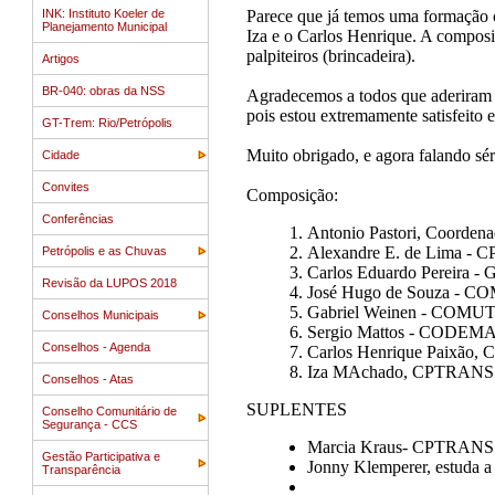
Parece que já temos uma formação 
INK: Instituto Koeler de
Planejamento Municipal
Iza e o Carlos Henrique. A composi
palpiteiros (brincadeira).
Artigos
BR-040: obras da NSS
Agradecemos a todos que aderiram l
pois estou extremamente satisfeito
GT-Trem: Rio/Petrópolis
Muito obrigado, e agora falando sé
Cidade
Convites
Composição:
Conferências
Antonio Pastori, Coor
Alexandre E. de Lima
Petrópolis e as Chuvas
Carlos Eduardo Pereir
Revisão da LUPOS 2018
José Hugo de Souza -
Gabriel Weinen - COM
Conselhos Municipais
Sergio Mattos - CODE
Conselhos - Agenda
Carlos Henrique Paixão
Iza MAchado, CPTRANS
Conselhos - Atas
SUPLENTES
Conselho Comunitário de
Segurança - CCS
Marcia Kraus- CPTRA
Gestão Participativa e
Jonny Klemperer, estuda a
Transparência