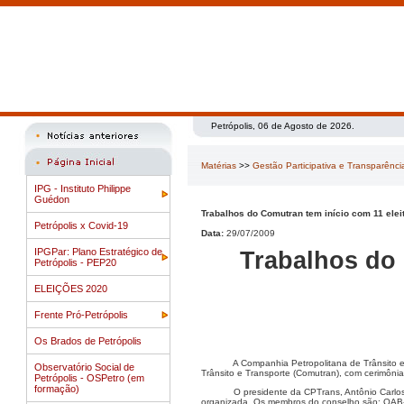
Petrópolis, 06 de Agosto de 2026.
Matérias
>>
Gestão Participativa e Transparênci
IPG - Instituto Philippe
Guédon
Trabalhos do Comutran tem início com 11 elei
Petrópolis x Covid-19
Data:
29/07/2009
IPGPar: Plano Estratégico de
Trabalhos do 
Petrópolis - PEP20
ELEIÇÕES 2020
Frente Pró-Petrópolis
Os Brados de Petrópolis
A Companhia Petropolitana de Trânsito e
Observatório Social de
Trânsito e Transporte (Comutran), com cerimôni
Petrópolis - OSPetro (em
formação)
O presidente da CPTrans, Antônio Carlos
organizada. Os membros do conselho são: OAB-Pe