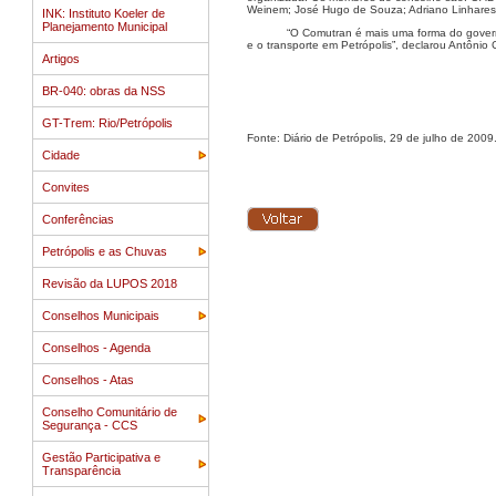
Weinem; José Hugo de Souza; Adriano Linhares da
INK: Instituto Koeler de
Planejamento Municipal
“O Comutran é mais uma forma do govern
e o transporte em Petrópolis”, declarou Antônio 
Artigos
BR-040: obras da NSS
GT-Trem: Rio/Petrópolis
Fonte: Diário de Petrópolis, 29 de julho de 2009
Cidade
Convites
Conferências
Petrópolis e as Chuvas
Revisão da LUPOS 2018
Conselhos Municipais
Conselhos - Agenda
Conselhos - Atas
Conselho Comunitário de
Segurança - CCS
Gestão Participativa e
Transparência