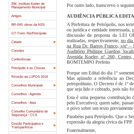
INK: Instituto Koeler de
Por outro lado, transcrevo o segui
Planejamento Municipal
AUDIÊNCIA PÚBLICA EDIT
Artigos
A Prefeitura de Petrópolis, nos t
BR-040: obras da NSS
ou jurídica e entidade interessada,
GT-Trem: Rio/Petrópolis
discussão da proposta da LEI
realizadas, respectivamente,
no
dia
Cidade
na Rua Dr. Barros Franco, s/nº – 
Convites
Auditório Philippe Guedon, local
Avenida Koeler, nº 260, Centro, 
Conferências
BOMTEMPO Prefeito
Petrópolis e as Chuvas
Porque um Edital do dia 1º somente 
Revisão da LUPOS 2018
Mas aplaudo a referência ao Dec
petropolitano. O Decreto é de 1º 
Conselhos Municipais
que seja lido e cobrado, pois não 
Conselhos - Agenda
Esta é uma pequena contribuição da
pelo Executivo); quem sabe, passa
Conselhos - Atas
o povo sobre um texto previamente
Conselho Comunitário de
Segurança - CCS
Parabéns para Petrópolis. Que o Se
expressão da alegria cívica da FPP.
Gestão Participativa e
Transparência
Fraternalmente,