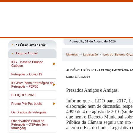
Petrópolis, 08 de Agosto de 2026.
Matérias
>>
Legislação
>>
Leis do Sistema Orç
IPG - Instituto Philippe
Guédon
AUDIÊNCIA PÚBLICA - LEI ORÇAMENTÁRIA AN
Petrópolis x Covid-19
Data:
11/08/2016
IPGPar: Plano Estratégico de
Petrópolis - PEP20
Prezados Amigos e Amigas.
ELEIÇÕES 2020
Informo que a LDO para 2017, Lei
Frente Pró-Petrópolis
elaboração nem de discussão, respec
4999 de 4 de agosto de 2016 (supl
Os Brados de Petrópolis
que nem o Decreto Municipal sobre
Observatório Social de
Pública da Câmara seguiu um rito 
Petrópolis - OSPetro (em
alterou o R.I. do Poder Legislativo
formação)