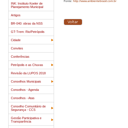
Fonte:
http://www.ambientebrasil.com.br
INK: Instituto Koeler de
Planejamento Municipal
Artigos
BR-040: obras da NSS
GT-Trem: Rio/Petrópolis
Cidade
Convites
Conferências
Petrópolis e as Chuvas
Revisão da LUPOS 2018
Conselhos Municipais
Conselhos - Agenda
Conselhos - Atas
Conselho Comunitário de
Segurança - CCS
Gestão Participativa e
Transparência