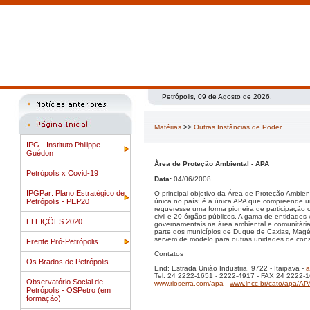
Petrópolis, 09 de Agosto de 2026.
Matérias
>>
Outras Instâncias de Poder
IPG - Instituto Philippe
Guédon
Àrea de Proteção Ambiental - APA
Petrópolis x Covid-19
Data:
04/06/2008
IPGPar: Plano Estratégico de
O principal objetivo da Área de Proteção Ambien
Petrópolis - PEP20
única no país: é a única APA que compreende um
requeresse uma forma pioneira de participação c
civil e 20 órgãos públicos. A gama de entidade
ELEIÇÕES 2020
governamentais na área ambiental e comunitária. 
parte dos municípios de Duque de Caxias, Magé 
servem de modelo para outras unidades de con
Frente Pró-Petrópolis
Contatos
Os Brados de Petrópolis
End: Estrada União Industria, 9722 - Itaipava -
a
Tel: 24 2222-1651 - 2222-4917 - FAX 24 2222-
Observatório Social de
www.rioserra.com/apa
-
www.lncc.br/cato/apa/AP
Petrópolis - OSPetro (em
formação)