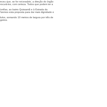
eceu que, se for necessário, a direção do órgão
procurá-los, com certeza. Todos que podem ter a
Corrêas, ao bairro Quissamã e à Estrada da
Fizemos esta proposta para dar mais dignidade e
ulos, somando 10 metros de largura por três de
geiros.