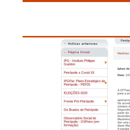
Petróp
Matérias
IPG - Instituto Philippe
Guédon
Iphan de
Petrópolis x Covid-19
Data:
10/
IPGPar: Plano Estratégico de
Petrópolis - PEP20
A CPTran
ELEIÇÕES 2020
para a p
apresenta
Frente Pró-Petrópolis
De acord
número d
Os Brados de Petrópolis
Segundo M
parte da
dezembro
Observatório Social de
Maximino
Petrópolis - OSPetro (em
dar uma p
formação)
disse Ma
A equipe 