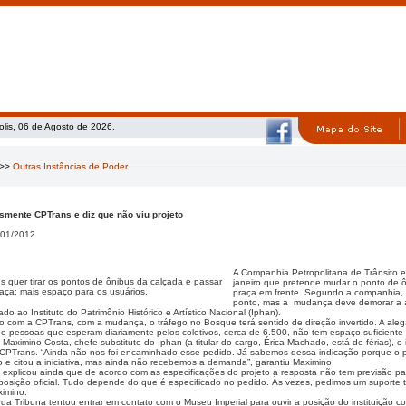
olis, 06 de Agosto de 2026.
>>
Outras Instâncias de Poder
smente CPTrans e diz que não viu projeto
01/2012
A Companhia Petropolitana de Trânsito e
s quer tirar os pontos de ônibus da calçada e passar
janeiro que pretende mudar o ponto de 
raça: mais espaço para os usuários.
praça em frente. Segundo a companhia, 
ponto, mas a mudança deve demorar a aco
do ao Instituto do Patrimônio Histórico e Artístico Nacional (Iphan).
o com a CPTrans, com a mudança, o tráfego no Bosque terá sentido de direção invertido. A ale
e pessoas que esperam diariamente pelos coletivos, cerca de 6.500, não tem espaço suficiente 
aximino Costa, chefe substituto do Iphan (a titular do cargo, Érica Machado, está de férias), o 
 CPTrans. “Ainda não nos foi encaminhado esse pedido. Já sabemos dessa indicação porque o p
 e citou a iniciativa, mas ainda não recebemos a demanda”, garantiu Maximino.
 explicou ainda que de acordo com as especificações do projeto a resposta não tem previsão par
osição oficial. Tudo depende do que é especificado no pedido. Às vezes, pedimos um suporte téc
ximino.
da Tribuna tentou entrar em contato com o Museu Imperial para ouvir a posição do instituição c