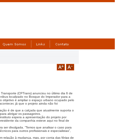
 Transporte (CPTrans) anunciou no último dia 6 de
ônibus localizado no Bosque do Imperador para a
o objetivo é ampliar o espaço urbano ocupado pelo
ntecer, já que o projeto ainda não foi
gação é de que a calçada que atualmente suporta o
para abrigar os passageiros.
instituto espera a apresentação do projeto por
residente da companhia esteve aqui no final de
a ser divulgada. “Temos que analisar o caso para
nicos para outros profissionais e especialistas”,
om relação à mudança, mas, por conta das férias de