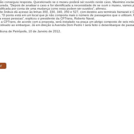
 não conseguiu resposta. Questionado se o museu poderá ser ouvido neste caso, Maximino esclar
urada. “Depois de analisar o caso e for identificada a necessidade de se ouvir o museu, vamos 
odificada por conta de uma mudança como essa podem ser ouvidos”, afirmou.
de ônibus dá acesso às linhas 300, 330, 340, 350 e 527, com destino aos terminais Itamarati e 
 “O ponto está em um local que já não comporta mais o número de passageiros que o utilizam. 
 a essas pessoas”, explicou o presidente da CPTrans, Roberto Naval.
a CPTrans, de acordo com a proposta, será instalado na praça um abrigo composto de seis mód
destinado ao embarque. Já em direção à Avenida Dom Pedro I será feito o desembarque de passa
ibuna de Petrópolis, 10 de Janeiro de 2012.