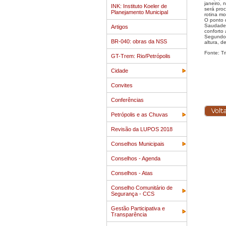
janeiro,
INK: Instituto Koeler de
será proc
Planejamento Municipal
rotina m
O ponto 
Saudade.
Artigos
conforto
Segundo 
BR-040: obras da NSS
altura, 
Fonte: Tr
GT-Trem: Rio/Petrópolis
Cidade
Convites
Conferências
Petrópolis e as Chuvas
Revisão da LUPOS 2018
Conselhos Municipais
Conselhos - Agenda
Conselhos - Atas
Conselho Comunitário de
Segurança - CCS
Gestão Participativa e
Transparência