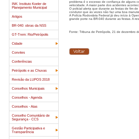
problema é o excesso de confiança de alguns 
INK: Instituto Koeler de
velocidade. A maior parte dos acidentes acontece
Planejamento Municipal
O policial alerta que durante as festas de fim 
condutor que às vezes não faz uma boa manutenç
A Polícia Rodoviária Federal já deu início à Oper
Artigos
grande porte na BR-040 durante as festas. A rest
BR-040: obras da NSS
Fonte: Tribuna de Petrópolis, 21 de dezembro d
GT-Trem: Rio/Petrópolis
Cidade
Convites
Conferências
Petrópolis e as Chuvas
Revisão da LUPOS 2018
Conselhos Municipais
Conselhos - Agenda
Conselhos - Atas
Conselho Comunitário de
Segurança - CCS
Gestão Participativa e
Transparência