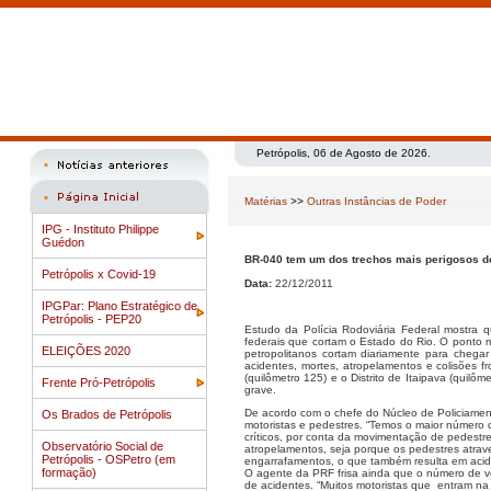
Petrópolis, 06 de Agosto de 2026.
Matérias
>>
Outras Instâncias de Poder
IPG - Instituto Philippe
Guédon
BR-040 tem um dos trechos mais perigosos d
Petrópolis x Covid-19
Data:
22/12/2011
IPGPar: Plano Estratégico de
Petrópolis - PEP20
Estudo da Polícia Rodoviária Federal mostra q
federais que cortam o Estado do Rio. O ponto m
ELEIÇÕES 2020
petropolitanos cortam diariamente para cheg
acidentes, mortes, atropelamentos e colisões f
(quilômetro 125) e o Distrito de Itaipava (quil
Frente Pró-Petrópolis
grave.
De acordo com o chefe do Núcleo de Policiament
Os Brados de Petrópolis
motoristas e pedestres. “Temos o maior número
críticos, por conta da movimentação de pedestr
Observatório Social de
atropelamentos, seja porque os pedestres atra
Petrópolis - OSPetro (em
engarrafamentos, o que também resulta em acide
formação)
O agente da PRF frisa ainda que o número de v
de acidentes. “Muitos motoristas que entram na