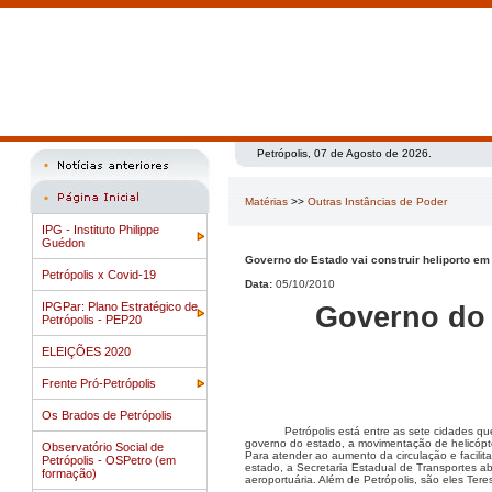
Petrópolis, 07 de Agosto de 2026.
Matérias
>>
Outras Instâncias de Poder
IPG - Instituto Philippe
Guédon
Governo do Estado vai construir heliporto em
Petrópolis x Covid-19
Data:
05/10/2010
IPGPar: Plano Estratégico de
Governo do 
Petrópolis - PEP20
ELEIÇÕES 2020
Frente Pró-Petrópolis
Os Brados de Petrópolis
Petrópolis está entre as sete cidades q
governo do estado, a movimentação de helicóp
Observatório Social de
Para atender ao aumento da circulação e facilit
Petrópolis - OSPetro (em
estado, a Secretaria Estadual de Transportes abr
formação)
aeroportuária. Além de Petrópolis, são eles Ter