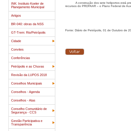
A construção dos sete heliportos está pr
INK: Instituto Koeler de
recursos do PROFAAR – o Plano Federal de Auxíl
Planejamento Municipal
Artigos
BR-040: obras da NSS
Fonte: Diário de Petrópolis, 01 de Outubro de 2
GT-Trem: Rio/Petrópolis
Cidade
Convites
Conferências
Petrópolis e as Chuvas
Revisão da LUPOS 2018
Conselhos Municipais
Conselhos - Agenda
Conselhos - Atas
Conselho Comunitário de
Segurança - CCS
Gestão Participativa e
Transparência