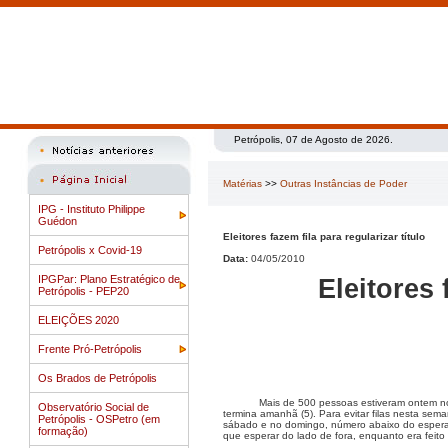
Petrópolis, 07 de Agosto de 2026.
Matérias
>>
Outras Instâncias de Poder
IPG - Instituto Philippe
Guédon
Eleitores fazem fila para regularizar título
Petrópolis x Covid-19
Data:
04/05/2010
IPGPar: Plano Estratégico de
Eleitores 
Petrópolis - PEP20
ELEIÇÕES 2020
Frente Pró-Petrópolis
Os Brados de Petrópolis
Mais de 500 pessoas estiveram ontem no 
Observatório Social de
termina amanhã (5). Para evitar filas nesta se
Petrópolis - OSPetro (em
sábado e no domingo, número abaixo do esperado
formação)
que esperar do lado de fora, enquanto era feit