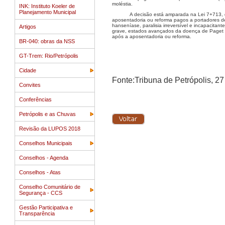
moléstia.
INK: Instituto Koeler de
Planejamento Municipal
A decisão está amparada na Lei 7+713, 
aposentadoria ou reforma pagos a portadores de m
hanseníase, paralisia irreversível e incapacitan
Artigos
grave, estados avançados da doença de Paget (
após a aposentadoria ou reforma.
BR-040: obras da NSS
GT-Trem: Rio/Petrópolis
Cidade
Fonte:Tribuna de Petrópolis, 27
Convites
Conferências
Petrópolis e as Chuvas
Revisão da LUPOS 2018
Conselhos Municipais
Conselhos - Agenda
Conselhos - Atas
Conselho Comunitário de
Segurança - CCS
Gestão Participativa e
Transparência