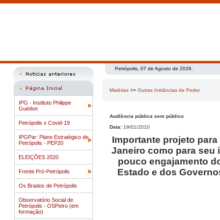
Petrópolis, 07 de Agosto de 2026.
Matérias
>>
Outras Instâncias de Poder
IPG - Instituto Philippe
Guédon
Audiência pública sem público
Petrópolis x Covid-19
Data:
19/01/2010
IPGPar: Plano Estratégico de
Importante projeto par
Petrópolis - PEP20
Janeiro como para seu i
ELEIÇÕES 2020
pouco engajamento do
Estado e dos Governos
Frente Pró-Petrópolis
Os Brados de Petrópolis
Observatório Social de
Petrópolis - OSPetro (em
formação)