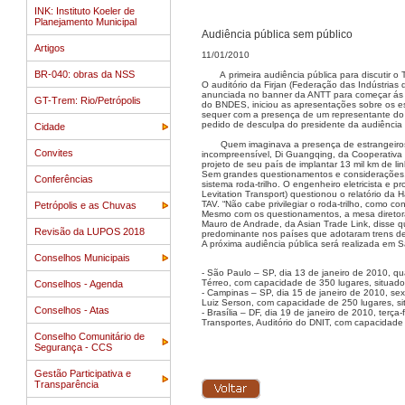
INK: Instituto Koeler de
Planejamento Municipal
Audiência pública sem público
Artigos
11/01/2010
BR-040: obras da NSS
A primeira audiência pública para discutir o 
O auditório da Firjan (Federação das Indústrias 
anunciada no banner da ANTT para começar ás 
GT-Trem: Rio/Petrópolis
do BNDES, iniciou as apresentações sobre os es
sequer com a presença de um representante do E
pedido de desculpa do presidente da audiência
Cidade
Quem imaginava a presença de estrangeiro
Convites
incompreensível, Di Guangqing, da Cooperativa 
projeto de seu país de implantar 13 mil km de 
Sem grandes questionamentos e considerações, 
Conferências
sistema roda-trilho. O engenheiro eletricista e
Levitation Transport) questionou o relatório da
TAV. “Não cabe privilegiar o roda-trilho, como c
Petrópolis e as Chuvas
Mesmo com os questionamentos, a mesa diretora 
Mauro de Andrade, da Asian Trade Link, disse q
Revisão da LUPOS 2018
predominante nos países que adotaram trens de 
A próxima audiência pública será realizada em 
Conselhos Municipais
- São Paulo – SP, dia 13 de janeiro de 2010, qu
Térreo, com capacidade de 350 lugares, situad
Conselhos - Agenda
- Campinas – SP, dia 15 de janeiro de 2010, sext
Luiz Serson, com capacidade de 250 lugares, si
Conselhos - Atas
- Brasília – DF, dia 19 de janeiro de 2010, terça
Transportes, Auditório do DNIT, com capacidade
Conselho Comunitário de
Segurança - CCS
Gestão Participativa e
Transparência