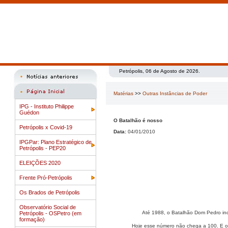
Petrópolis, 06 de Agosto de 2026.
Matérias
>>
Outras Instâncias de Poder
IPG - Instituto Philippe
Guédon
O Batalhão é nosso
Petrópolis x Covid-19
Data:
04/01/2010
IPGPar: Plano Estratégico de
Petrópolis - PEP20
ELEIÇÕES 2020
Frente Pró-Petrópolis
Os Brados de Petrópolis
Observatório Social de
Até 1988, o Batalhão Dom Pedro in
Petrópolis - OSPetro (em
formação)
Hoje esse número não chega a 100. E o