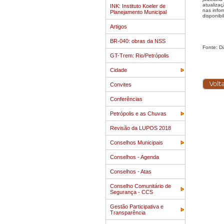
atualiza
INK: Instituto Koeler de
nas info
Planejamento Municipal
disponibi
Artigos
BR-040: obras da NSS
Fonte: Di
GT-Trem: Rio/Petrópolis
Cidade
Convites
Conferências
Petrópolis e as Chuvas
Revisão da LUPOS 2018
Conselhos Municipais
Conselhos - Agenda
Conselhos - Atas
Conselho Comunitário de
Segurança - CCS
Gestão Participativa e
Transparência