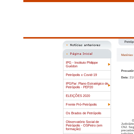
Petróp
Matérias
IPG - Instituto Philippe
Guédon
Precatór
Petrópolis x Covid-19
Data:
21/
IPGPar: Plano Estratégico de
Petrópolis - PEP20
ELEIÇÕES 2020
Frente Pró-Petrópolis
Os Brados de Petrópolis
O
Observatório Social de
Judiciári
Petrópolis - OSPetro (em
CNJ. Seg
formação)
precatóri
judiciári