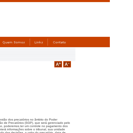
estão dos precatórios no âmbito do Poder
estão de Precatórios (SGP), que será gerenciado pelo
sso, poderemos ter um controle no pagamento dos
terá informações sobre o tribunal, sua unidade
do das decisões, o valor do precatório, data de