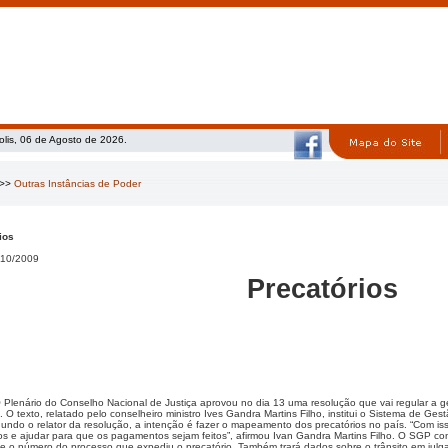
olis, 06 de Agosto de 2026.
>>
Outras Instâncias de Poder
ios
10/2009
Precatórios
 Plenário do Conselho Nacional de Justiça aprovou no dia 13 uma resolução que vai regular a g
o. O texto, relatado pelo conselheiro ministro Ives Gandra Martins Filho, institui o Sistema de G
undo o relator da resolução, a intenção é fazer o mapeamento dos precatórios no país. “Com i
os e ajudar para que os pagamentos sejam feitos”, afirmou Ivan Gandra Martins Filho. O SGP con
a e o número do processo que expediu o precatório. Também trará dados sobre o trânsito em julga