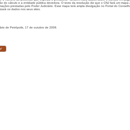
ção do cálculo e a entidade pública devedora. O texto da resolução diz que o CNJ fará um mapa 
rmações prestadas pelo Poder Judiciário. Esse mapa terá ampla divulgação no Portal do Conselho
lizará os dados nos seus sites.
ário de Petrópolis, 17 de outubro de 2009.