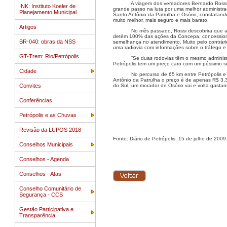
A viagem dos vereadores Bernardo Ross
INK: Instituto Koeler de
grande passo na luta por uma melhor administraçã
Planejamento Municipal
Santo Antônio da Patrulha e Osório, constatand
muito melhor, mais seguro e mais barato.
Artigos
No mês passado, Rossi descobrira que 
detém 100% das ações da Concepa, concessionári
BR-040: obras da NSS
semelhança no atendimento. Muito pelo contrário
uma radiovia com informações sobre o tráfego e
GT-Trem: Rio/Petrópolis
“Se duas rodovias têm o mesmo administ
Petrópolis tem um preço caro com um péssimo se
Cidade
No percurso de
65 km
entre Petrópolis 
Antônio da Patrulha o preço é de apenas R$ 3,30
Convites
do Sul, um morador de Osório vai e volta gast
Conferências
Petrópolis e as Chuvas
Revisão da LUPOS 2018
Fonte: Diário de Petrópolis, 15 de julho de 2009
Conselhos Municipais
Conselhos - Agenda
Conselhos - Atas
Conselho Comunitário de
Segurança - CCS
Gestão Participativa e
Transparência