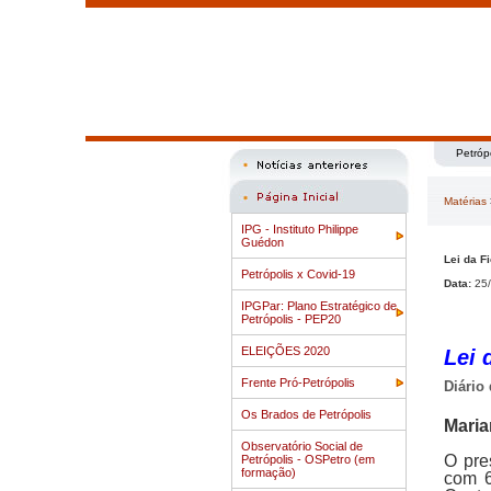
Petróp
Matérias
IPG - Instituto Philippe
Guédon
Lei da F
Petrópolis x Covid-19
Data:
25/
IPGPar: Plano Estratégico de
Petrópolis - PEP20
ELEIÇÕES 2020
Lei 
Frente Pró-Petrópolis
Diário 
Os Brados de Petrópolis
Mari
Observatório Social de
O pres
Petrópolis - OSPetro (em
formação)
com 6