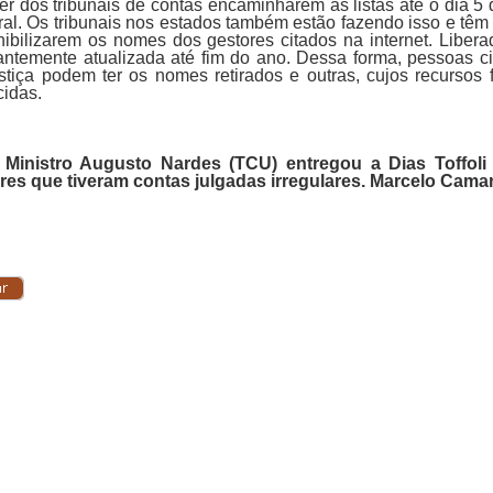
r dos tribunais de contas encaminharem as listas até o dia 5 d
oral. Os tribunais nos estados também estão fazendo isso e tê
nibilizarem os nomes dos gestores citados na internet. Libera
antemente atualizada até fim do ano. Dessa forma, pessoas c
stiça podem ter os nomes retirados e outras, cujos recursos
cidas.
 Ministro Augusto Nardes (TCU) entregou a Dias Toffoli
res que tiveram contas julgadas irregulares.
Marcelo Camarg