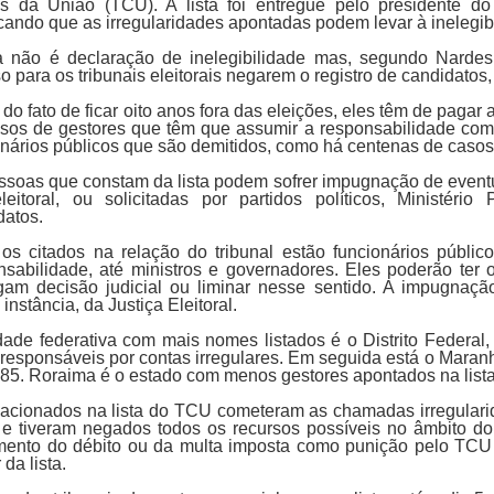
s da União (TCU). A lista foi entregue pelo presidente d
cando que as irregularidades apontadas podem levar à inelegib
ta não é declaração de inelegibilidade mas, segundo Nardes
o para os tribunais eleitorais negarem o registro de candidato
do fato de ficar oito anos fora das eleições, eles têm de pagar
sos de gestores que têm que assumir a responsabilidade com
onários públicos que são demitidos, como há centenas de casos r
ssoas que constam da lista podem sofrer impugnação de eventua
eleitoral, ou solicitadas por partidos políticos, Ministério
datos.
 os citados na relação do tribunal estão funcionários públ
nsabilidade, até ministros e governadores. Eles poderão ter 
gam decisão judicial ou liminar nesse sentido. A impugnaç
 instância, da Justiça Eleitoral.
dade federativa com mais nomes listados é o Distrito Federal
responsáveis por contas irregulares. Em seguida está o Mara
85. Roraima é o estado com menos gestores apontados na list
lacionados na lista do TCU cometeram as chamadas irregularid
 e tiveram negados todos os recursos possíveis no âmbito d
ento do débito ou da multa imposta como punição pelo TCU 
 da lista.