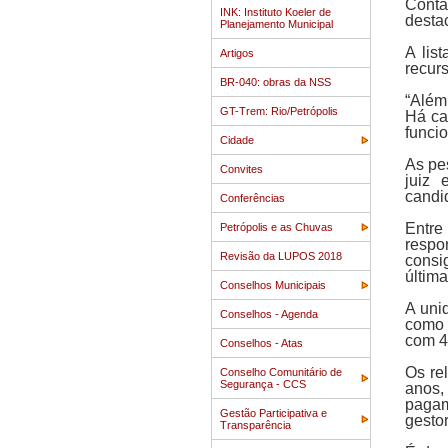
Conta
INK: Instituto Koeler de
desta
Planejamento Municipal
A lis
Artigos
recurs
BR-040: obras da NSS
“Além 
GT-Trem: Rio/Petrópolis
Há ca
funci
Cidade
As pe
Convites
juiz 
candi
Conferências
Entre
Petrópolis e as Chuvas
respo
Revisão da LUPOS 2018
consi
última
Conselhos Municipais
A uni
Conselhos - Agenda
como 
com 4
Conselhos - Atas
Os re
Conselho Comunitário de
Segurança - CCS
anos,
pagam
Gestão Participativa e
gestor
Transparência