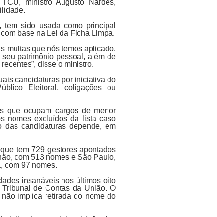
o TCU, ministro Augusto Nardes,
ilidade.
, tem sido usada como principal
s, com base na Lei da Ficha Limpa.
 as multas que nós temos aplicado.
 seu patrimônio pessoal, além de
ecentes”, disse o ministro.
is candidaturas por iniciativa do
 Público Eleitoral, coligações ou
icos que ocupam cargos de menor
os nomes excluídos da lista caso
ão das candidaturas depende, em
, que tem 729 gestores apontados
nhão, com 513 nomes e São Paulo,
a, com 97 nomes.
ades insanáveis nos últimos oito
o Tribunal de Contas da União. O
não implica retirada do nome do