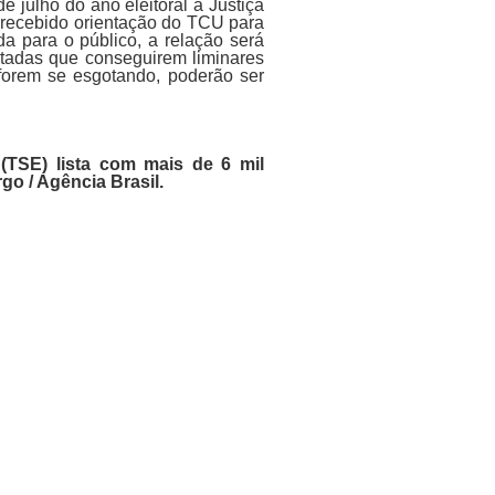
e julho do ano eleitoral à Justiça
m recebido orientação do TCU para
da para o público, a relação será
itadas que conseguirem liminares
 forem se esgotando, poderão ser
 (TSE) lista com mais de 6 mil
o / Agência Brasil.