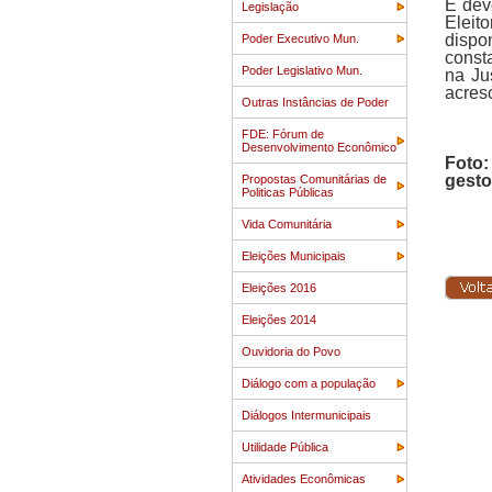
É deve
Legislação
Eleit
dispo
Poder Executivo Mun.
const
Poder Legislativo Mun.
na Ju
acres
Outras Instâncias de Poder
FDE: Fórum de
Desenvolvimento Econômico
Foto:
gesto
Propostas Comunitárias de
Politicas Públicas
Vida Comunitária
Eleições Municipais
Eleições 2016
Eleições 2014
Ouvidoria do Povo
Diálogo com a população
Diálogos Intermunicipais
Utilidade Pública
Atividades Econômicas