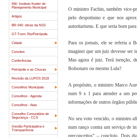
INK: Instituto Koeler de
Planejamento Municipal
O ministro Fachin, também vice-pre
Artigos
pelo despotismo e que nos apro
BR-040: obras da NSS
autoritarismo. E que seria bom para
GT-Trem: Rio/Petrópolis
Para os jornais, ele se referia a
Cidade
imaginei que um juiz devesse ser 
Convites
Mas agora é juiz. Terá isenção, 
Conferências
Bolsonaro ou mesmo Lula?
Petrópolis e as Chuvas
Revisão da LUPOS 2018
A propósito, o ministro Marco Auré
Conselhos Municipais
num 9 x 1 para atender a um ped
Conselhos - Agenda
informações de outros órgãos públi
Conselhos - Atas
Conselho Comunitário de
Segurança - CCS
No seu voto vencido, o ministro af
Gestão Participativa e
num ranço contra um serviço de in
Transparência
preconceitos” – concluiu. Dois d