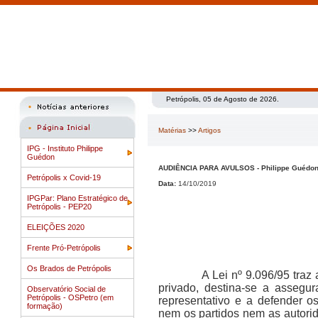
Petrópolis, 05 de Agosto de 2026.
Matérias
>>
Artigos
IPG - Instituto Philippe
Guédon
AUDIÊNCIA PARA AVULSOS - Philippe Guédo
Petrópolis x Covid-19
Data:
14/10/2019
IPGPar: Plano Estratégico de
Petrópolis - PEP20
ELEIÇÕES 2020
Frente Pró-Petrópolis
Os Brados de Petrópolis
A Lei nº 9.096/95 traz a de
privado, destina-se a assegur
Observatório Social de
Petrópolis - OSPetro (em
representativo e a defender o
formação)
nem os partidos nem as autorid