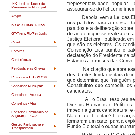
“representatividade popular
INK: Instituto Koeler de
Planejamento Municipal
assegurar-se do fiel cumprimen
Artigos
Depois, vem a Lei das Eleiçõ
nos partidos para a defesa da
BR-040: obras da NSS
partidos e a deliberação sobre
do ano em que se realizarem as 
GT-Trem: Rio/Petrópolis
Justiça Eleitoral, publicada e
Cidade
que são os eleitores. Os cand
Convenção toca bumbo e bate 
Convites
declaração do Presidente na pá
Conferências
Estamos a 7 meses das Conve
Petrópolis e as Chuvas
Na citação que abre este art
dos direitos fundamentais defi
Revisão da LUPOS 2018
que determina que “ninguém p
Constituinte que compeliu os 
Conselhos Municipais
candidatos.
Conselhos - Agenda
Aí, o Brasil resolveu ser s
Conselhos - Atas
Direitos Humanos e Políticos
impedir alguma candidatura, e e
Conselho Comunitário de
Não, claro. E então? E então, s
Segurança - CCS
formaram um cartel para a expl
Gestão Participativa e
Fundo Eleitoral e outras mumun
Transparência
No Brasil, só 12% dos eleito