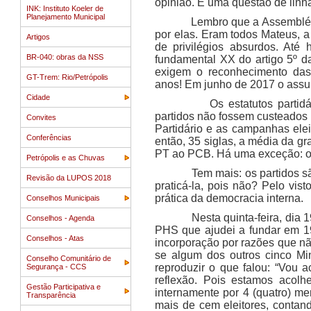
opinião. É uma questão de linha
INK: Instituto Koeler de
Planejamento Municipal
Lembro que a Assembléia Cons
por elas. Eram todos Mateus, 
Artigos
de privilégios absurdos. Até 
BR-040: obras da NSS
fundamental XX do artigo 5º da
exigem o reconhecimento das 
GT-Trem: Rio/Petrópolis
anos! Em junho de 2017 o assun
Cidade
Os estatutos partidários s
partidos não fossem custeados 
Convites
Partidário e as campanhas elei
Conferências
então, 35 siglas, a média da g
PT ao PCB. Há uma exceção: o N
Petrópolis e as Chuvas
Tem mais: os partidos são fe
Revisão da LUPOS 2018
praticá-la, pois não? Pelo vi
prática da democracia interna.
Conselhos Municipais
Nesta quinta-feira, dia 19 d
Conselhos - Agenda
PHS que ajudei a fundar em 19
Conselhos - Atas
incorporação por razões que não
se algum dos outros cinco Min
Conselho Comunitário de
reproduzir o que falou: “Vou
Segurança - CCS
reflexão. Pois estamos acol
Gestão Participativa e
internamente por 4 (quatro) m
Transparência
mais de cem eleitores, contand