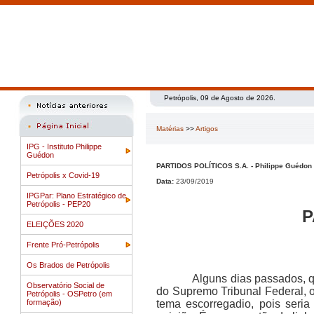
Petrópolis, 09 de Agosto de 2026.
Matérias
>>
Artigos
IPG - Instituto Philippe
Guédon
PARTIDOS POLÍTICOS S.A. - Philippe Guédon
Petrópolis x Covid-19
Data:
23/09/2019
IPGPar: Plano Estratégico de
Petrópolis - PEP20
P
ELEIÇÕES 2020
Frente Pró-Petrópolis
Os Brados de Petrópolis
Alguns dias passados, quand
Observatório Social de
do Supremo Tribunal Federal, o
Petrópolis - OSPetro (em
formação)
tema escorregadio, pois seria n