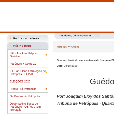
Petrópolis, 09 de Agosto de 2026.
Matérias
>>
Artigos
IPG - Instituto Philippe
Guédon
Guédon, herói do amor universal - Joaquim E
Petrópolis x Covid-19
Data:
28/10/2020
IPGPar: Plano Estratégico de
Petrópolis - PEP20
Guédon
ELEIÇÕES 2020
Frente Pró-Petrópolis
Por: Joaquim Eloy dos Santo
Os Brados de Petrópolis
Tribuna de Petrópolis - Quart
Observatório Social de
Petrópolis - OSPetro (em
formação)