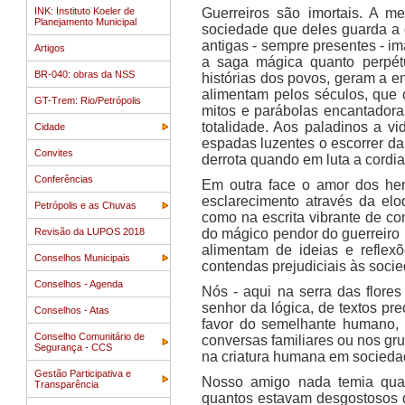
INK: Instituto Koeler de
Guerreiros são imortais. A m
Planejamento Municipal
sociedade que deles guarda a 
antigas - sempre presentes - 
Artigos
a saga mágica quanto perpét
BR-040: obras da NSS
histórias dos povos, geram a e
alimentam pelos séculos, que
GT-Trem: Rio/Petrópolis
mitos e parábolas encantadora
totalidade. Aos paladinos a 
Cidade
espadas luzentes o escorrer da
Convites
derrota quando em luta a cordi
Conferências
Em outra face o amor dos her
esclarecimento através da el
Petrópolis e as Chuvas
como na escrita vibrante de co
Revisão da LUPOS 2018
do mágico pendor do guerreiro p
alimentam de ideias e reflex
Conselhos Municipais
contendas prejudiciais às soc
Conselhos - Agenda
Nós - aqui na serra das flore
senhor da lógica, de textos pr
Conselhos - Atas
favor do semelhante humano, 
Conselho Comunitário de
conversas familiares ou nos grup
Segurança - CCS
na criatura humana em socieda
Gestão Participativa e
Nosso amigo nada temia quan
Transparência
quantos estavam desgostosos d