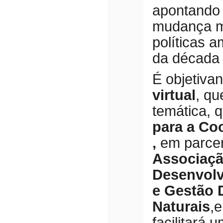
apontando
mudança mai
políticas a
da década 
É objetiv
virtual
, qu
temática, 
para a Co
,
em parce
Associaç
Desenvolv
e Gestão 
Naturais
,
facilitará