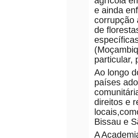
agrícola e
e ainda e
corrupção
de floresta
específicas
(Moçambiq
particular,
Ao longo d
países ado
comunitári
direitos e 
locais,com
Bissau e S
A Academia