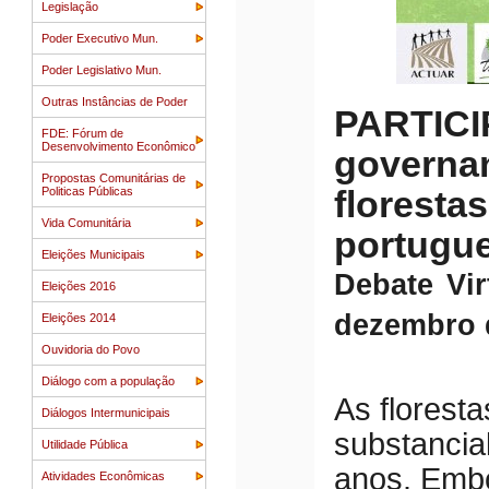
Legislação
Poder Executivo Mun.
Poder Legislativo Mun.
Outras Instâncias de Poder
PARTICI
FDE: Fórum de
Desenvolvimento Econômico
governan
Propostas Comunitárias de
floresta
Politicas Públicas
Vida Comunitária
portugu
Eleições Municipais
Debate Vi
Eleições 2016
dezembro 
Eleições 2014
Ouvidoria do Povo
Diálogo com a população
As florest
Diálogos Intermunicipais
substancia
Utilidade Pública
anos. Embo
Atividades Econômicas