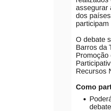
assegurar 
dos países
participa
O debate se
Barros da 
Promoção 
Participat
Recursos N
Como part
Pode
debat