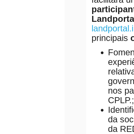
participan
Landport
landportal.
principais
Foment
experi
relativ
govern
nos p
CPLP.;
Identif
da soc
da RE