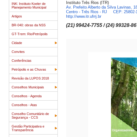
Instituto Três Rios (ITR)
INK: Instituto Koeler de
Av. Prefeito Alberto da Silva Lavinas, 1
Planejamento Municipal
Centro -
Três Rios - RJ
CEP: 25802-
http://www.itr.ufrrj.br
Artigos
(21) 99424-7755 /
(24) 99328-8
BR-040: obras da NSS
GT-Trem: Rio/Petrópolis
Cidade
Convites
Conferências
Petrópolis e as Chuvas
Revisão da LUPOS 2018
Conselhos Municipais
Conselhos - Agenda
Conselhos - Atas
Conselho Comunitário de
Segurança - CCS
Gestão Participativa e
Transparência