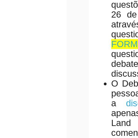
quest
26 de
at
ques
FOR
questi
debat
discus
O Deba
pess
a
di
apenas
Land 
coment