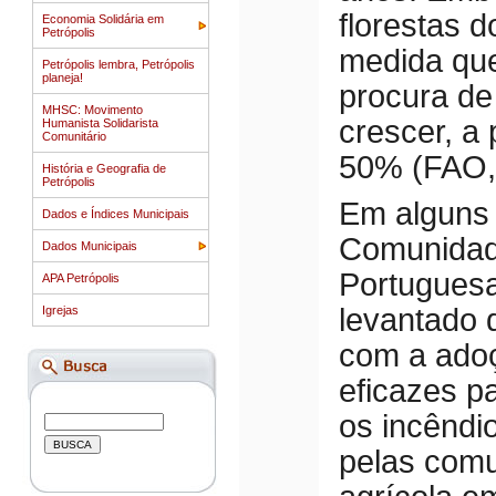
florestas 
Economia Solidária em
Petrópolis
medida qu
Petrópolis lembra, Petrópolis
planeja!
procura de
MHSC: Movimento
crescer, a
Humanista Solidarista
Comunitário
50% (FAO,
História e Geografia de
Petrópolis
Em alguns
Dados e Índices Municipais
Comunidad
Dados Municipais
Portuguesa
APA Petrópolis
levantado 
Igrejas
com a adoç
eficazes p
os incêndi
pelas comu