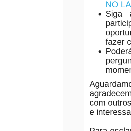
NO L
Siga
parti
oport
fazer 
Poder
pergu
momen
Aguarda
agradecemo
com outros
e interess
Para escla