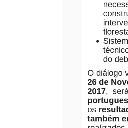
necess
constr
interv
florest
Sistem
técnic
do deb
O diálogo v
26 de Nov
2017
, ser
portugue
os
resulta
também em
realizados