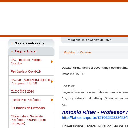
Petrópolis, 10 de Agosto de 2026.
Matérias
>>
Convites
IPG - Instituto Philippe
Guédon
Debate Virtual sobre a governança comunitária 
Petrópolis x Covid-19
Data:
19/11/2017
IPGPar: Plano Estratégico de
Petrópolis - PEP20
Boa tarde,
ELEIÇÕES 2020
Segue indicação de evento de discussão de tema
Peço a gentileza de dar divulgação do evento
Frente Pró-Petrópolis
Att.,
Os Brados de Petrópolis
Antonio Ritter - Professor 
Observatório Social de
http://lattes.cnpq.br/
737065832224824
Petrópolis - OSPetro (em
formação)
Universidade Federal Rural do Rio de J