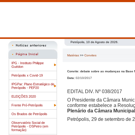
Petrópolis, 10 de Agosto de 2026.
Matérias
>>
Convites
IPG - Instituto Philippe
Guédon
Convite: debate sobre as mudanças na Base N
Petrópolis x Covid-19
Data:
02/10/2017
IPGPar: Plano Estratégico de
Petrópolis - PEP20
EDITAL DIV. Nº 038/2017
ELEIÇÕES 2020
O Presidente da Câmara Munici
conforme estabelece a Resoluç
Frente Pró-Petrópolis
Plenário da Câmara Municipal
Os Brados de Petrópolis
Petrópolis, 29 de setembro de 
Observatório Social de
Petrópolis - OSPetro (em
formação)