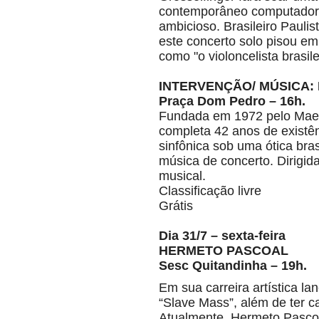
contemporâneo computador. C
ambicioso. Brasileiro Pauli
este concerto solo pisou em
como "o violoncelista brasil
INTERVENÇÃO/ MÚSICA:
Praça Dom Pedro – 16h.
Fundada em 1972 pelo Maes
completa 42 anos de existên
sinfônica sob uma ótica bras
música de concerto. Dirigid
musical.
Classificação livre
Grátis
Dia 31/7 – sexta-feira
HERMETO PASCOAL
Sesc Quitandinha – 19h.
Em sua carreira artística l
“Slave Mass”, além de ter c
Atualmente, Hermeto Pascoa