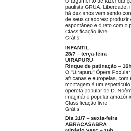
O argumento de fazer dança
paulista GRUA. Liberdade, i
há dez anos vem sendo con
de seus criadores: produzi
espontâneo e direto com o 
Classificação livre
Grátis
INFANTIL
28/7 – terça-feira
UIRAPURU
Rinque de patinação – 16
O "Uirapuru" Ópera Popular
africanas e europeias, com 
montagem é um espetáculo d
opereta popular de D. Noêm
imaginário popular amazôni
Classificação livre
Grátis
Dia 31/7 – sexta-feira
ABRACASABRA
Ginásio Sesc – 16h