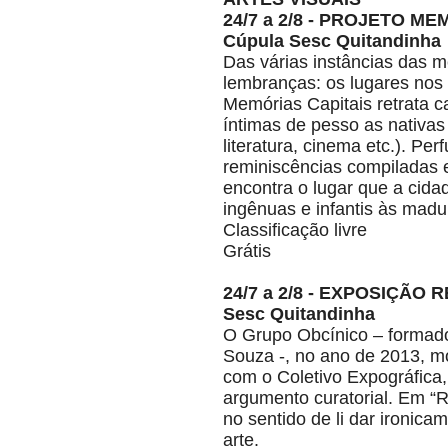
24/7 a 2/8 - PROJETO M
Cúpula Sesc Quitandinha
Das várias instâncias das 
lembranças: os lugares nos
Memórias Capitais retrata c
íntimas de pesso as nativas
literatura, cinema etc.). Pe
reminiscências compiladas 
encontra o lugar que a cida
ingênuas e infantis às madur
Classificação livre
Grátis
24/7 a 2/8 - EXPOSIÇÃO 
Sesc Quitandinha
O Grupo Obcínico – formado 
Souza -, no ano de 2013, mo
com o Coletivo Expográfica,
argumento curatorial. Em “Re
no sentido de li dar ironica
arte.