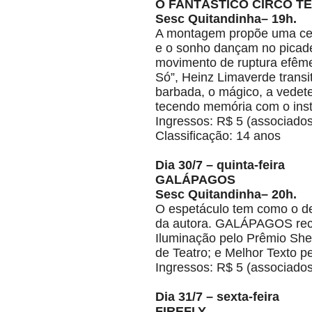
O FANTÁSTICO CIRCO T
Sesc Quitandinha– 19h.
A montagem propõe uma cel
e o sonho dançam no picadei
movimento de ruptura efême
Só”, Heinz Limaverde transi
barbada, o mágico, a vedete
tecendo memória com o inst
Ingressos: R$ 5 (associados
Classificação: 14 anos
Dia 30/7 – quinta-feira
GALÁPAGOS
Sesc Quitandinha– 20h.
O espetáculo tem como o de
da autora. GALÁPAGOS rece
Iluminação pelo Prêmio Sh
de Teatro; e Melhor Texto 
Ingressos: R$ 5 (associados
Dia 31/7 – sexta-feira
FIREFLY