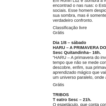
Em Ronin Luz e Sombra a re
encontrad o nas ruas: o Est
sociais. Esse homem despi
sua sombra, mas é somente n
verdadeiro confronto.
Classificação livre
Grátis
Dia 1/8 – sábado
HARU – A PRIMAVERA DO
Sesc Quitandinha– 16h.
“HARU – A primavera do invis
tempo que não se mede com
descobre, enfim, sua primav
aprendizado mágico que vai 
um universo paralelo, onde 
Grátis
TRIBOS
T eatro Sesc – 21h.
O espetáculo, que conta c