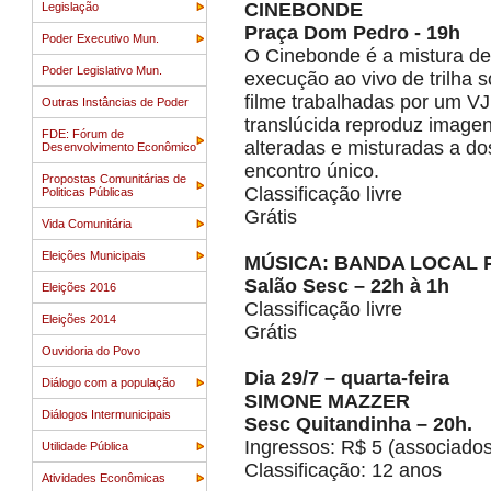
CINEBONDE
Legislação
Praça Dom Pedro - 19h
Poder Executivo Mun.
O Cinebonde é a mistura de
Poder Legislativo Mun.
execução ao vivo de trilha
filme trabalhadas por um V
Outras Instâncias de Poder
translúcida reproduz imagen
FDE: Fórum de
alteradas e misturadas a do
Desenvolvimento Econômico
encontro único.
Propostas Comunitárias de
Classificação livre
Politicas Públicas
Grátis
Vida Comunitária
Eleições Municipais
MÚSICA: BANDA LOCAL
Salão Sesc – 22h à 1h
Eleições 2016
Classificação livre
Eleições 2014
Grátis
Ouvidoria do Povo
Dia 29/7 – quarta-feira
Diálogo com a população
SIMONE MAZZER
Diálogos Intermunicipais
Sesc Quitandinha – 20h.
Ingressos: R$ 5 (associados
Utilidade Pública
Classificação: 12 anos
Atividades Econômicas