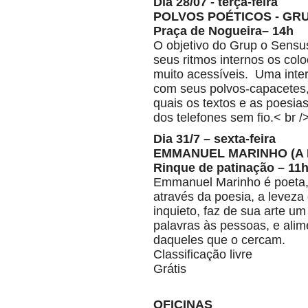
Dia 28/07 - terça-feira
POLVOS POÉTICOS - GR
Praça de Nogueira– 14h
O objetivo do Grup o Sensu
seus ritmos internos os c
muito acessíveis. Uma inte
com seus polvos-capacetes, 
quais os textos e as poesi
dos telefones sem fio.< br />
Dia 31/7 – sexta-feira
EMMANUEL MARINHO (A 
Rinque de patinação – 11
Emmanuel Marinho é poeta, a
através da poesia, a leveza
inquieto, faz de sua arte um
palavras às pessoas, e ali
daqueles que o cercam.
Classificação livre
Grátis
OFICINAS