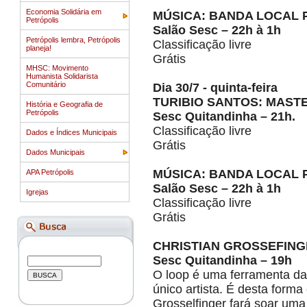
Economia Solidária em
MÚSICA: BANDA LOCAL
Petrópolis
Salão Sesc – 22h à 1h
Petrópolis lembra, Petrópolis
Classificação livre
planeja!
Grátis
MHSC: Movimento
Humanista Solidarista
Comunitário
Dia 30/7 - quinta-feira
TURIBIO SANTOS: MAST
História e Geografia de
Petrópolis
Sesc Quitandinha – 21h.
Classificação livre
Dados e Índices Municipais
Grátis
Dados Municipais
MÚSICA: BANDA LOCAL
APA Petrópolis
Salão Sesc – 22h à 1h
Igrejas
Classificação livre
Grátis
CHRISTIAN GROSSEFIN
Sesc Quitandinha – 19h
O loop é uma ferramenta da 
único artista. É desta forma 
Grosselfinger fará soar uma