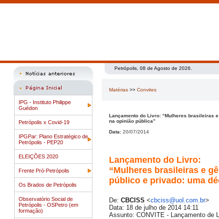
Petrópolis, 08 de Agosto de 2026.
Matérias
>>
Convites
IPG - Instituto Philippe
Guédon
Lançamento do Livro: “Mulheres brasileiras 
na opinião pública”
Petrópolis x Covid-19
Data:
20/07/2014
IPGPar: Plano Estratégico de
Petrópolis - PEP20
ELEIÇÕES 2020
Lançamento do Livro:
“Mulheres brasileiras e g
Frente Pró-Petrópolis
público e privado: uma d
Os Brados de Petrópolis
Observatório Social de
De:
CBCISS
<
cbciss@uol.com.br
>
Petrópolis - OSPetro (em
Data: 18 de julho de 2014 14:11
formação)
Assunto: CONVITE - Lançamento de Li