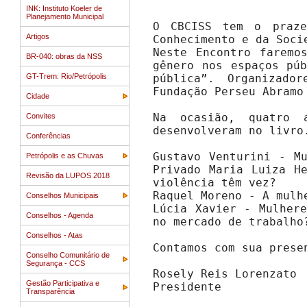
INK: Instituto Koeler de
Planejamento Municipal
O CBCISS tem o praze
Artigos
Conhecimento e da Soci
Neste Encontro faremo
BR-040: obras da NSS
gênero nos espaços pú
GT-Trem: Rio/Petrópolis
pública”. Organizado
Fundação Perseu Abramo
Cidade
Na ocasião, quatro 
Convites
desenvolveram no livro
Conferências
Gustavo Venturini - M
Petrópolis e as Chuvas
Privado Maria Luiza H
Revisão da LUPOS 2018
violência têm vez?
Raquel Moreno - A mulh
Conselhos Municipais
Lúcia Xavier - Mulher
Conselhos - Agenda
no mercado de trabalho
Conselhos - Atas
Contamos com sua prese
Conselho Comunitário de
Segurança - CCS
Rosely Reis Lorenzato
Gestão Participativa e
Presidente
Transparência