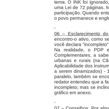
tema. O INK foi ignorad
uma Lei de 72 páginas. M
participação. Quando ent
o povo permanece e engl
06
– Esclarecimento do 
encontro-o ativo, como s
você declara "incompleto"
Na realidade, o PDP e
Complementares, a saber,
urbanas e rurais (na Câ
Aplicabilidade dos Instru
a serem dinamizados) - 1
paralelo, também se enc
redator entendeu que a fa
incompleto; mas se incli
gráfico em anexo.
07 – Conselhos
. Por alg