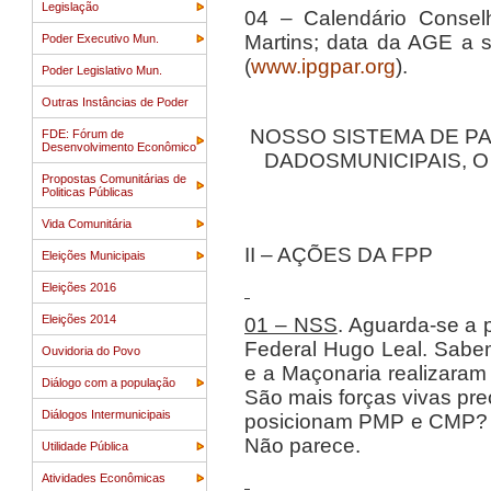
Legislação
04 – Calendário Consel
Martins; data da AGE a 
Poder Executivo Mun.
(
www.ipgpar.org
).
Poder Legislativo Mun.
Outras Instâncias de Poder
NOSSO SISTEMA DE P
FDE: Fórum de
Desenvolvimento Econômico
DADOSMUNICIPAIS, O
Propostas Comunitárias de
Politicas Públicas
Vida Comunitária
II – AÇÕES DA FPP
Eleições Municipais
Eleições 2016
Eleições 2014
01 – NSS
. Aguarda-se a
Federal Hugo Leal. Sabem
Ouvidoria do Povo
e a Maçonaria realizaram
Diálogo com a população
São mais forças vivas pr
Diálogos Intermunicipais
posicionam PMP e CMP? 
Não parece.
Utilidade Pública
Atividades Econômicas