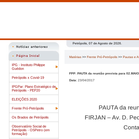
Petrópolis, 07 de Agosto de 2026.
Matérias
>>
Frente Pró-Petrópolis
>>
Pautas e A
IPG - Instituto Philippe
Guédon
FPP: PAUTA da reunião prevista para 02.MAIO
Petrópolis x Covid-19
Data:
23/04/2017
IPGPar: Plano Estratégico de
Petrópolis - PEP20
ELEIÇÕES 2020
PAUTA da reuni
Frente Pró-Petrópolis
FIRJAN – Av. D. Pedr
Os Brados de Petrópolis
Conta
Observatório Social de
Petrópolis - OSPetro (em
formação)