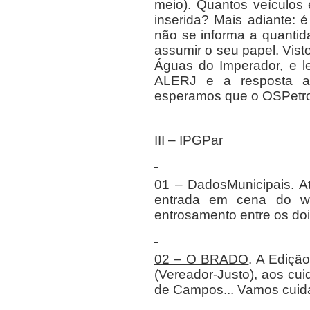
meio). Quantos veículos
inserida? Mais adiante: é
não se informa a quantid
assumir o seu papel. Vist
Águas do Imperador, e l
ALERJ e a resposta a
esperamos que o OSPetro 
III – IPGPar
01 – DadosMunicipais
. 
entrada em cena do we
entrosamento entre os doi
02 – O BRADO
. A Edição
(Vereador-Justo), aos cu
de Campos... Vamos
cuida