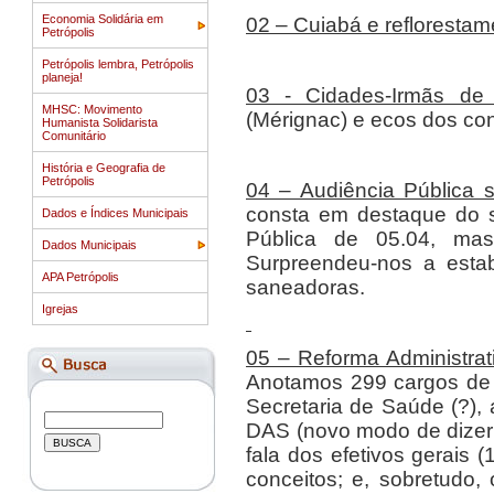
Economia Solidária em
02 – Cuiabá e reflorestam
Petrópolis
Petrópolis lembra, Petrópolis
planeja!
03 - Cidades-Irmãs de 
MHSC: Movimento
(Mérignac) e e
Humanista Solidarista
Comunitário
História e Geografia de
Petrópolis
04 – Audiência Pública
consta em destaque do si
Dados e Índices Municipais
Pública de 05.04, mas
Dados Municipais
Surpreendeu-nos a estabi
APA Petrópolis
saneadoras.
Igrejas
05 – Reforma Administrat
Anotamos 299 cargos de 
Secretaria de Saúde (?),
DAS (novo modo de dizer 
fala dos efetivos gerai
conceitos; e, sobretudo,