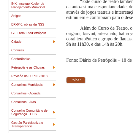
“Este curso de teatro també
INK: Instituto Koeler de
da auto-estima e espontaneidade, d
Planejamento Municipal
através de jogos teatrais e interret
Artigos
estimulem e contribuam para o desen
BR-040: obras da NSS
Além do Curso de Teatro, o 
origami, bisvuit, artesanato, hatha y
GT-Trem: Rio/Petrópolis
coral terapêutico e grupo de flauta
Cidade
9h às 11h30, e das 14h às 20h.
Convites
Conferências
Fonte: Diário de Petrópolis – 18 de
Petrópolis e as Chuvas
Revisão da LUPOS 2018
Conselhos Municipais
Conselhos - Agenda
Conselhos - Atas
Conselho Comunitário de
Segurança - CCS
Gestão Participativa e
Transparência