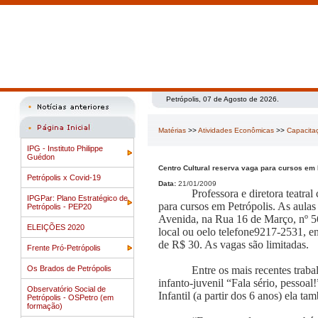
Petrópolis, 07 de Agosto de 2026.
Matérias
>>
Atividades Econômicas
>>
Capacita
IPG - Instituto Philippe
Guédon
Centro Cultural reserva vaga para cursos em 
Petrópolis x Covid-19
Data:
21/01/2009
Professora e diretora teatra
IPGPar: Plano Estratégico de
para cursos em Petrópolis. As aula
Petrópolis - PEP20
Avenida, na Rua 16 de Março, nº 56,
ELEIÇÕES 2020
local ou oelo telefone9217-2531, en
de R$ 30. As vagas são limitadas.
Frente Pró-Petrópolis
Os Brados de Petrópolis
Entre os mais recentes trab
infanto-juvenil “Fala sério, pessoa
Observatório Social de
Infantil (a partir dos 6 anos) ela t
Petrópolis - OSPetro (em
formação)