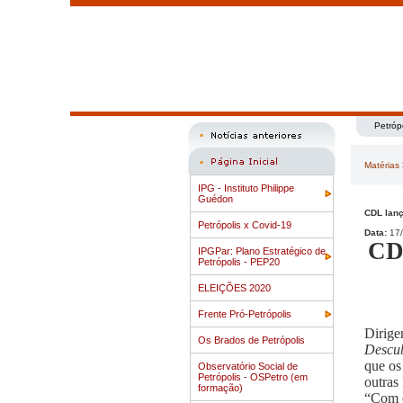
Petróp
Matérias
IPG - Instituto Philippe
Guédon
CDL lanç
Petrópolis x Covid-19
Data:
17/
CDL
IPGPar: Plano Estratégico de
Petrópolis - PEP20
ELEIÇÕES 2020
Frente Pró-Petrópolis
Dirige
Os Brados de Petrópolis
Descub
que os
Observatório Social de
Petrópolis - OSPetro (em
outras
formação)
“Com e