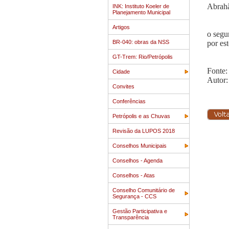
Abrah
INK: Instituto Koeler de
Planejamento Municipal
Artigos
o segu
BR-040: obras da NSS
por es
GT-Trem: Rio/Petrópolis
Fonte:
Cidade
Autor:
Convites
Conferências
Petrópolis e as Chuvas
Revisão da LUPOS 2018
Conselhos Municipais
Conselhos - Agenda
Conselhos - Atas
Conselho Comunitário de
Segurança - CCS
Gestão Participativa e
Transparência