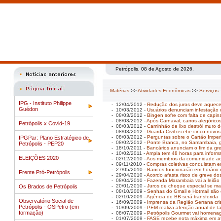
Petrópolis, 08 de Agosto de 2026.
Matérias
>>
Atividades Econômicas
>>
Serviços
IPG - Instituto Philippe
- 12/04/2012 -
Redução dos juros deve aquec
Guédon
- 10/03/2012 -
Usuários denunciam infestação 
- 08/03/2012 -
Bingen sofre com falta de capina
- 08/03/2012 -
Após Carnaval, carros alegórico
Petrópolis x Covid-19
- 08/03/2012 -
Caminhão de lixo destrói muro 
- 08/03/2012 -
Guarda Civil recebe cinco novos
- 08/03/2012 -
Perguntas sobre o Cartão Imper
IPGPar: Plano Estratégico de
- 08/02/2012 -
Ponte Branca, no Samambaia, 
Petrópolis - PEP20
- 18/10/2011 -
Bancários anunciam o fim da gr
- 10/02/2011 -
Ampla tem 48 horas para informa
ELEIÇÕES 2020
- 02/12/2010 -
Aos membros da comunidade ac
- 09/11/2010 -
Compras coletivas conquistam e
- 27/05/2010 -
Bancos funcionarão em horário 
Frente Pró-Petrópolis
- 29/04/2010 -
Acordo afasta risco de greve dos
- 08/04/2010 -
Fazenda Marambaia vai a leilão 
- 20/01/2010 -
Juros de cheque especial se ma
Os Brados de Petrópolis
- 08/10/2009 -
Senhas do Gmail e Hotmail são d
- 02/10/2009 -
Agência do BB será transferida
Observatório Social de
- 16/09/2009 -
Imprensa da Região Serrana cri
Petrópolis - OSPetro (em
- 10/09/2009 -
PEM realiza aferição anual de t
formação)
- 08/07/2009 -
Petrópolis Gourmet vai homena
- 01/07/2009 -
FASE recebe nota máxima em a