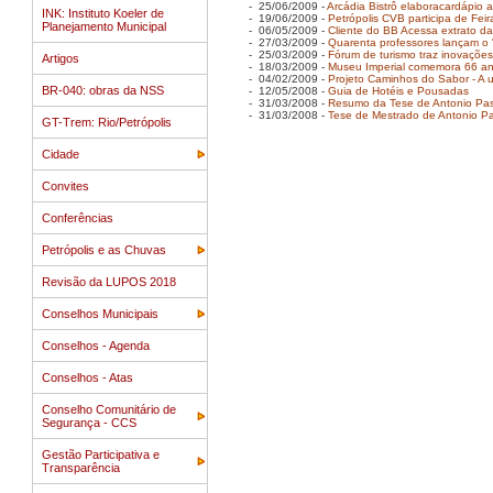
- 25/06/2009 -
Arcádia Bistrô elaboracardápio 
INK: Instituto Koeler de
- 19/06/2009 -
Petrópolis CVB participa de Fei
Planejamento Municipal
- 06/05/2009 -
Cliente do BB Acessa extrato da
- 27/03/2009 -
Quarenta professores lançam o 
- 25/03/2009 -
Fórum de turismo traz inovações
Artigos
- 18/03/2009 -
Museu Imperial comemora 66 a
- 04/02/2009 -
Projeto Caminhos do Sabor - A u
BR-040: obras da NSS
- 12/05/2008 -
Guia de Hotéis e Pousadas
- 31/03/2008 -
Resumo da Tese de Antonio Pas
- 31/03/2008 -
Tese de Mestrado de Antonio Pa
GT-Trem: Rio/Petrópolis
Cidade
Convites
Conferências
Petrópolis e as Chuvas
Revisão da LUPOS 2018
Conselhos Municipais
Conselhos - Agenda
Conselhos - Atas
Conselho Comunitário de
Segurança - CCS
Gestão Participativa e
Transparência