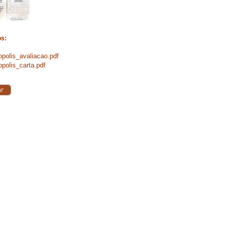
os:
opolis_avaliacao.pdf
opolis_carta.pdf