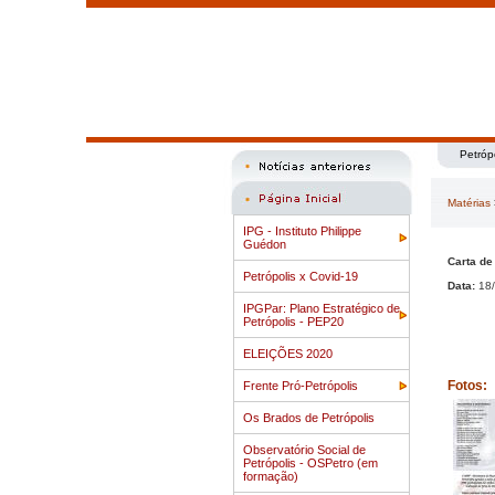
Petróp
Matérias
IPG - Instituto Philippe
Guédon
Carta de
Petrópolis x Covid-19
Data:
18/
IPGPar: Plano Estratégico de
Petrópolis - PEP20
ELEIÇÕES 2020
Fotos:
Frente Pró-Petrópolis
Os Brados de Petrópolis
Observatório Social de
Petrópolis - OSPetro (em
formação)