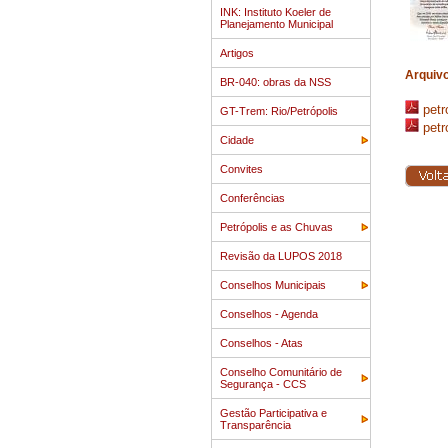
INK: Instituto Koeler de
Planejamento Municipal
Artigos
Arquiv
BR-040: obras da NSS
petr
GT-Trem: Rio/Petrópolis
petr
Cidade
Convites
Conferências
Petrópolis e as Chuvas
Revisão da LUPOS 2018
Conselhos Municipais
Conselhos - Agenda
Conselhos - Atas
Conselho Comunitário de
Segurança - CCS
Gestão Participativa e
Transparência