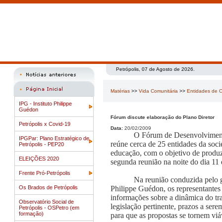
Petrópolis, 07 de Agosto de 2026.
Matérias
>>
Vida Comunitária
>>
Entidades de C
IPG - Instituto Philippe
Guédon
Fórum discute elaboração do Plano Diretor
Petrópolis x Covid-19
Data:
20/02/2009
O Fórum de Desenvolvimento
IPGPar: Plano Estratégico de
reúne cerca de 25 entidades da socie
Petrópolis - PEP20
educação, com o objetivo de produz
ELEIÇÕES 2020
segunda reunião na noite do dia 11 
Frente Pró-Petrópolis
Na reunião conduzida pelo g
Os Brados de Petrópolis
Philippe Guédon, os representantes
informações sobre a dinâmica do tra
Observatório Social de
legislação pertinente, prazos a se
Petrópolis - OSPetro (em
formação)
para que as propostas se tornem vi