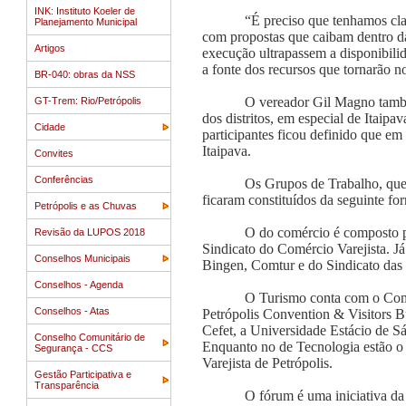
INK: Instituto Koeler de
“É preciso que tenhamos cla
Planejamento Municipal
com propostas que caibam dentro da
Artigos
execução ultrapassem a disponibili
a fonte dos recursos que tornarão n
BR-040: obras da NSS
O vereador Gil Magno també
GT-Trem: Rio/Petrópolis
dos distritos, em especial de Itaip
Cidade
participantes ficou definido que em
Itaipava.
Convites
Conferências
Os Grupos de Trabalho, que 
ficaram constituídos da seguinte fo
Petrópolis e as Chuvas
O do comércio é composto p
Revisão da LUPOS 2018
Sindicato do Comércio Varejista. Já
Conselhos Municipais
Bingen, Comtur e do Sindicato das
Conselhos - Agenda
O Turismo conta com o Comt
Conselhos - Atas
Petrópolis Convention & Visitors 
Cefet, a Universidade Estácio de S
Conselho Comunitário de
Enquanto no de Tecnologia estão o 
Segurança - CCS
Varejista de Petrópolis.
Gestão Participativa e
Transparência
O fórum é uma iniciativa da