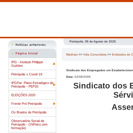
Petrópolis, 08 de Agosto de 2026.
Matérias
>>
Vida Comunitária
>>
Entidades de C
IPG - Instituto Philippe
Guédon
Sindicato dos Empregados em Estabeleciment
Petrópolis x Covid-19
Data:
03/08/2009
IPGPar: Plano Estratégico de
Sindicato dos
Petrópolis - PEP20
Sérv
ELEIÇÕES 2020
Frente Pró-Petrópolis
Assem
Os Brados de Petrópolis
Observatório Social de
Petrópolis - OSPetro (em
formação)