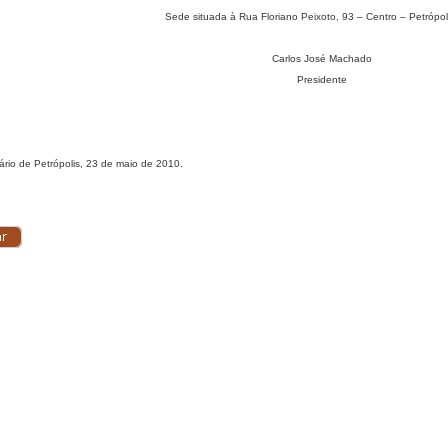
Sede situada à Rua Floriano Peixoto, 93 – Centro – Petrópol
Carlos José Machado
Presidente
ário de Petrópolis, 23 de maio de 2010.