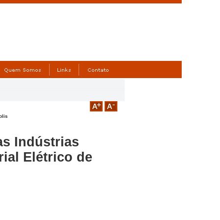
olis
s Indústrias
ial Elétrico de