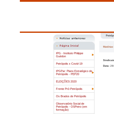
Petróp
Matérias
IPG - Instituto Philippe
Guédon
Sindicat
Petrópolis x Covid-19
Data:
28/
IPGPar: Plano Estratégico de
Petrópolis - PEP20
ELEIÇÕES 2020
Frente Pró-Petrópolis
Os Brados de Petrópolis
Observatório Social de
Petrópolis - OSPetro (em
formação)