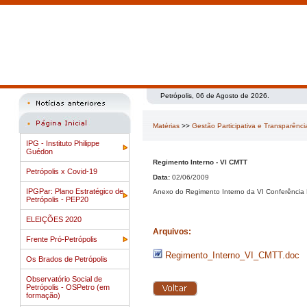
Petrópolis, 06 de Agosto de 2026.
Matérias
>>
Gestão Participativa e Transparênci
IPG - Instituto Philippe
Guédon
Regimento Interno - VI CMTT
Petrópolis x Covid-19
Data:
02/06/2009
IPGPar: Plano Estratégico de
Anexo do Regimento Interno da VI Conferência M
Petrópolis - PEP20
ELEIÇÕES 2020
Arquivos:
Frente Pró-Petrópolis
Regimento_Interno_VI_CMTT.doc
Os Brados de Petrópolis
Observatório Social de
Petrópolis - OSPetro (em
formação)