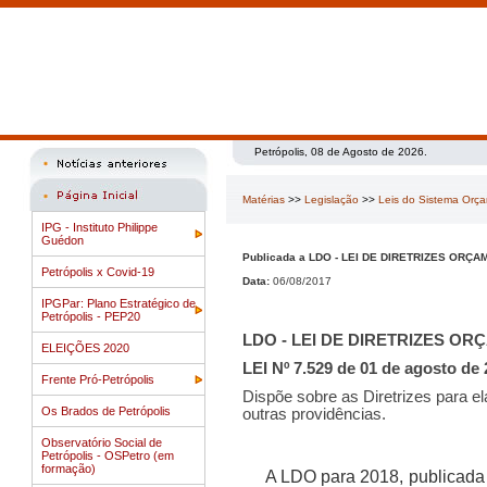
Petrópolis, 08 de Agosto de 2026.
Matérias
>>
Legislação
>>
Leis do Sistema Orç
IPG - Instituto Philippe
Guédon
Publicada a LDO - LEI DE DIRETRIZES ORÇ
Petrópolis x Covid-19
Data:
06/08/2017
IPGPar: Plano Estratégico de
Petrópolis - PEP20
LDO - LEI DE DIRETRIZES OR
ELEIÇÕES 2020
LEI Nº 7.529 de 01 de agosto de
Frente Pró-Petrópolis
Dispõe sobre as Diretrizes para e
Os Brados de Petrópolis
outras providências.
Observatório Social de
Petrópolis - OSPetro (em
formação)
A LDO para 2018, publicada em