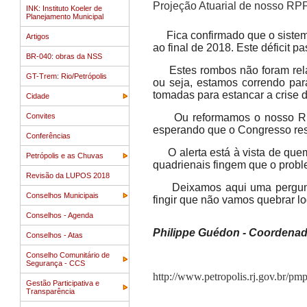
Projeção Atuarial de nosso RP
INK: Instituto Koeler de
Planejamento Municipal
Fica confirmado que o sistema 
Artigos
ao final de 2018. Este déficit 
BR-040: obras da NSS
Estes rombos não foram relac
GT-Trem: Rio/Petrópolis
ou seja, estamos correndo pa
tomadas para estancar a crise 
Cidade
Convites
Ou reformamos o nosso RPPS
esperando que o Congresso res
Conferências
O alerta está à vista de quem
Petrópolis e as Chuvas
quadrienais fingem que o prob
Revisão da LUPOS 2018
Deixamos aqui uma pergunta:
Conselhos Municipais
fingir que não vamos quebrar lo
Conselhos - Agenda
Philippe Guédon - Coordenado
Conselhos - Atas
Conselho Comunitário de
Segurança - CCS
http://www.petropolis.rj.gov.br/pm
Gestão Participativa e
Transparência