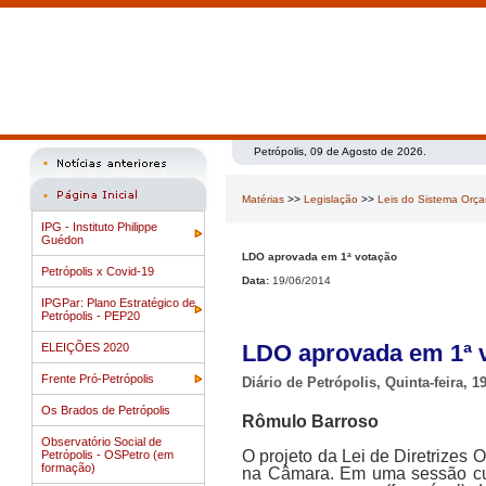
Petrópolis, 09 de Agosto de 2026.
Matérias
>>
Legislação
>>
Leis do Sistema Orç
IPG - Instituto Philippe
Guédon
LDO aprovada em 1ª votação
Petrópolis x Covid-19
Data:
19/06/2014
IPGPar: Plano Estratégico de
Petrópolis - PEP20
LDO aprovada em 1ª 
ELEIÇÕES 2020
Frente Pró-Petrópolis
Diário de Petrópolis, Quinta-feira, 
Os Brados de Petrópolis
Rômulo Barroso
Observatório Social de
O projeto da Lei de Diretrizes
Petrópolis - OSPetro (em
formação)
na Câmara. Em uma sessão curt