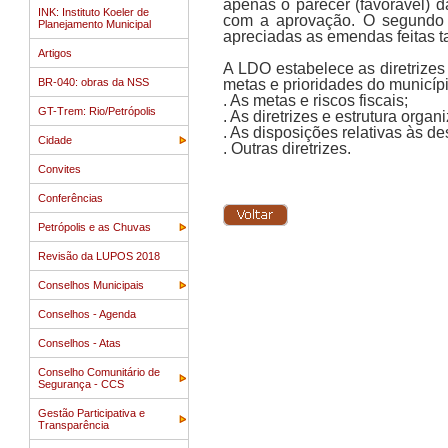
apenas o parecer (favorável)
INK: Instituto Koeler de
com a aprovação. O segundo t
Planejamento Municipal
apreciadas as emendas feitas ta
Artigos
A LDO estabelece as diretrizes
BR-040: obras da NSS
metas e prioridades do municípi
. As metas e riscos fiscais;
GT-Trem: Rio/Petrópolis
. As diretrizes e estrutura org
. As disposições relativas às 
Cidade
. Outras diretrizes.
Convites
Conferências
Petrópolis e as Chuvas
Revisão da LUPOS 2018
Conselhos Municipais
Conselhos - Agenda
Conselhos - Atas
Conselho Comunitário de
Segurança - CCS
Gestão Participativa e
Transparência