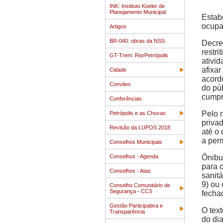
INK: Instituto Koeler de
Planejamento Municipal
Estab
ocupa
Artigos
BR-040: obras da NSS
Decre
restr
GT-Trem: Rio/Petrópolis
ativi
afixa
Cidade
acordo
Convites
do pú
cumpr
Conferências
Pelo n
Petrópolis e as Chuvas
priva
Revisão da LUPOS 2018
até o
a per
Conselhos Municipais
Conselhos - Agenda
Ônibu
para 
Conselhos - Atas
sanitá
9) ou
Conselho Comunitário de
Segurança - CCS
fecha
Gestão Participativa e
O tex
Transparência
do di