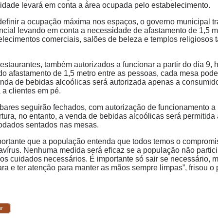
idade levará em conta a área ocupada pelo estabelecimento.
definir a ocupação máxima nos espaços, o governo municipal t
encial levando em conta a necessidade de afastamento de 1,5 m
elecimentos comerciais, salões de beleza e templos religioso
estaurantes, também autorizados a funcionar a partir do dia 9, 
do afastamento de 1,5 metro entre as pessoas, cada mesa pode
enda de bebidas alcoólicas será autorizada apenas a consumido
 a clientes em pé.
 bares seguirão fechados, com autorização de funcionamento a 
rtura, no entanto, a venda de bebidas alcoólicas será permitid
dados sentados nas mesas.
portante que a população entenda que todos temos o compromi
avírus. Nenhuma medida será eficaz se a população não partici
 os cuidados necessários. É importante só sair se necessário, m
ra e ter atenção para manter as mãos sempre limpas”, frisou o 