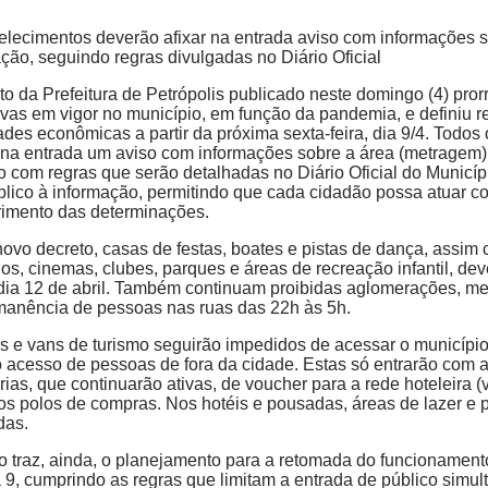
elecimentos deverão afixar na entrada aviso com informações s
ção, seguindo regras divulgadas no Diário Oficial
to da Prefeitura de Petrópolis publicado neste domingo (4) pro
itivas em vigor no município, em função da pandemia, e definiu 
dades econômicas a partir da próxima sexta-feira, dia 9/4. Todo
r na entrada um aviso com informações sobre a área (metragem)
 com regras que serão detalhadas no Diário Oficial do Município
blico à informação, permitindo que cada cidadão possa atuar c
imento das determinações.
ovo decreto, casas de festas, boates e pistas de dança, assim 
dos, cinemas, clubes, parques e áreas de recreação infantil, d
 dia 12 de abril. Também continuam proibidas aglomerações, me
manência de pessoas nas ruas das 22h às 5h.
s e vans de turismo seguirão impedidos de acessar o município,
o acesso de pessoas de fora da cidade. Estas só entrarão com a
rias, que continuarão ativas, de voucher para a rede hoteleira (
 os polos de compras. Nos hotéis e pousadas, áreas de lazer e
das.
to traz, ainda, o planejamento para a retomada do funcionamento
a 9, cumprindo as regras que limitam a entrada de público simu