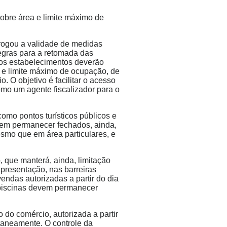
obre área e limite máximo de
rrogou a validade de medidas
regras para a retomada das
s os estabelecimentos deverão
 e limite máximo de ocupação, de
. O objetivo é facilitar o acesso
omo um agente fiscalizador para o
como pontos turísticos públicos e
evem permanecer fechados, ainda,
smo que em área particulares, e
 que manterá, ainda, limitação
presentação, nas barreiras
vendas autorizadas a partir do dia
 piscinas devem permanecer
 do comércio, autorizada a partir
ltaneamente. O controle da