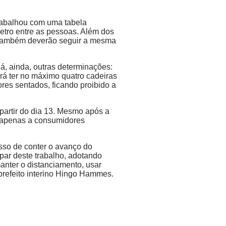
rabalhou com uma tabela
etro entre as pessoas. Além dos
s também deverão seguir a mesma
há, ainda, outras determinações:
rá ter no máximo quatro cadeiras
res sentados, ficando proibido a
partir do dia 13. Mesmo após a
a apenas a consumidores
sso de conter o avanço do
par deste trabalho, adotando
anter o distanciamento, usar
prefeito interino Hingo Hammes.