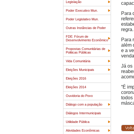
Legislação
capac
Poder Executivo Mun.
Para 
refer
Poder Legislativo Mun.
estab
Outras Instâncias de Poder
regra.
FDE: Fórum de
Para r
Desenvolvimento Econômico
além 
Propostas Comunitárias de
e a v
Politicas Públicas
venda
Vida Comunitária
Já os
Eleições Municipais
reabe
acomo
Eleições 2016
“É im
Eleições 2014
coron
Ouvidoria do Povo
todos
másca
Diálogo com a população
Diálogos Intermunicipais
Utilidade Pública
Atividades Econômicas