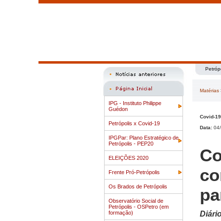
Petróp
Matérias
IPG - Instituto Philippe
Guédon
Covid-19
Petrópolis x Covid-19
Data:
04/
IPGPar: Plano Estratégico de
Petrópolis - PEP20
Co
ELEIÇÕES 2020
co
Frente Pró-Petrópolis
Os Brados de Petrópolis
pa
Observatório Social de
Petrópolis - OSPetro (em
formação)
Diári