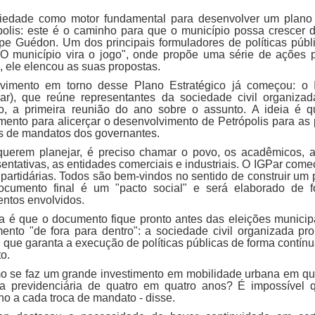
iedade como motor fundamental para desenvolver um plano 
polis: este é o caminho para que o município possa crescer d
ppe Guédon. Um dos principais formuladores de políticas púb
 "O município vira o jogo", onde propõe uma série de ações p
, ele elencou as suas propostas.
imento em torno desse Plano Estratégico já começou: o Ins
ar), que reúne representantes da sociedade civil organizad
ro, a primeira reunião do ano sobre o assunto. A ideia é 
umento para alicerçar o desenvolvimento de Petrópolis para a
s de mandatos dos governantes.
querem planejar, é preciso chamar o povo, os acadêmicos, a
sentativas, as entidades comerciais e industriais. O IGPar co
 partidárias. Todos são bem-vindos no sentido de construir um
cumento final é um "pacto social" e será elaborado de fo
ntos envolvidos.
ia é que o documento fique pronto antes das eleições municip
ento "de fora para dentro": a sociedade civil organizada p
, que garanta a execução de políticas públicas de forma contín
to.
o se faz um grande investimento em mobilidade urbana em q
ica previdenciária de quatro em quatro anos? É impossível
no a cada troca de mandato - disse.