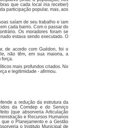
bras que cada local iria receber)
 da participação popular, mas, aos
soas saíam de seu trabalho e iam
s em cada bairro. Com o passar do
ontrário. Os moradores foram se
inado estava sendo executado. O
ar, de acordo com Guédon, foi o
le, não têm, em sua maioria, a
 força.
íticos mais profundos criados. No
rça e legitimidade - afirmou.
efende a redução da estrutura da
escidos da Comdep e do Serviço
eito (que absorveria Articulação
Administração e Recursos Humanos
z que o Planejamento e a Gestão
bsorveria o Instituto Municipal de