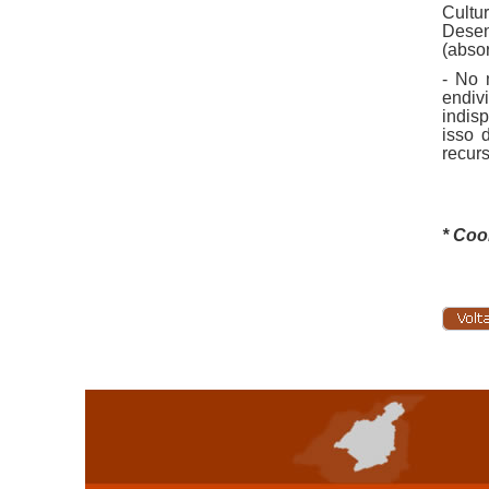
Cult
Desen
(abso
- No 
endiv
indis
isso 
recur
* Coo