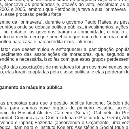
os, elencava as prioridades e, através do voto, escolhiam as o
 2002 e 2005, lembrou que Petrópolis já teve a sua "primavera"
s, esse processo perdeu força.
tempo da "primavera", durante o governo Paulo Rattes, as pes
reuniões onde se debatia política pública, investimentos, açõe
, no entanto, os governos traíram a comunidade, e não o c
ando na medida em que percebiam que nada do que era comb
oltou para casa e não acredita mais - afirmou.
 fator que desestimulou e enfraqueceu a participação popul
quecimento das associações de moradores, que, segundo e
endência necessária. Isso fez com que estes grupos perdessem
riação das associações de moradores foi um dos movimentos pol
o, elas foram cooptadas pela classe política, e elas perderam fo
gamento da máquina pública
 as propostas para que a gestão pública funcione, Guédon d
itura para apenas nove órgãos do primeiro escalão, acr
omo do Hospital Alcides Carneiro (Sehac): Gabinete do Pref
tucional, Comunicação, Controladoria e Procuradoria Geral); 
rvendo o Inpas); Fazenda (absorvendo o Orçamento, uma ve
égica iriam para o Instituto Koeler); Assistência Social (que a