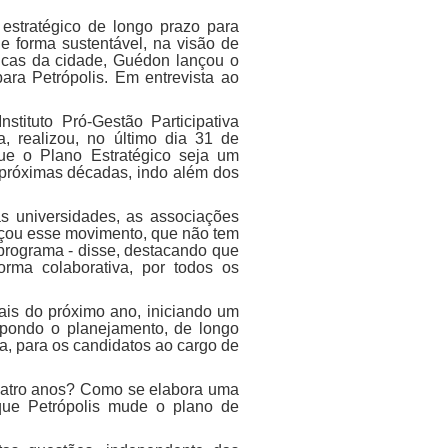
estratégico de longo prazo para
e forma sustentável, na visão de
licas da cidade, Guédon lançou o
ara Petrópolis. Em entrevista ao
tituto Pró-Gestão Participativa
a, realizou, no último dia 31 de
que o Plano Estratégico seja um
s próximas décadas, indo além dos
s universidades, as associações
meçou esse movimento, que não tem
 programa - disse, destacando que
rma colaborativa, por todos os
ais do próximo ano, iniciando um
ropondo o planejamento, de longo
ua, para os candidatos ao cargo de
uatro anos? Como se elabora uma
 que Petrópolis mude o plano de