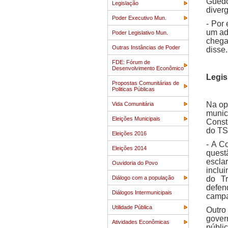
Guédo
Legislação
diver
Poder Executivo Mun.
- Por
um ad
Poder Legislativo Mun.
chega
Outras Instâncias de Poder
disse.
FDE: Fórum de
Desenvolvimento Econômico
Legis
Propostas Comunitárias de
Politicas Públicas
Na op
Vida Comunitária
munic
Eleições Municipais
Const
do TS
Eleições 2016
- A C
Eleições 2014
quest
esclar
Ouvidoria do Povo
inclui
Diálogo com a população
do Tr
defen
Diálogos Intermunicipais
campa
Utilidade Pública
Outro
gover
Atividades Econômicas
públi