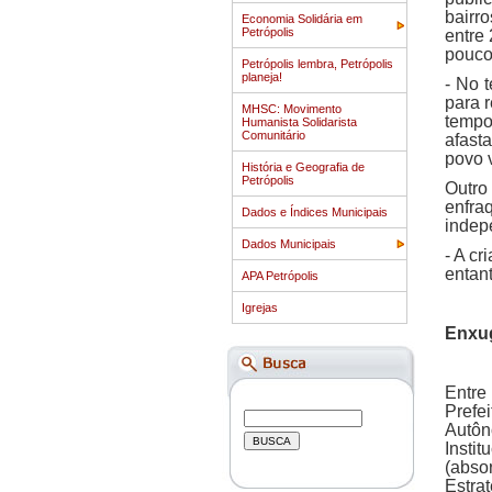
bairr
Economia Solidária em
Petrópolis
entre
pouco
Petrópolis lembra, Petrópolis
planeja!
- No 
para 
MHSC: Movimento
tempo
Humanista Solidarista
Comunitário
afast
povo v
História e Geografia de
Petrópolis
Outro
enfra
Dados e Índices Municipais
indep
Dados Municipais
- A c
entant
APA Petrópolis
Igrejas
Enxu
Entre
Prefe
Autôn
Insti
(abso
Estrat