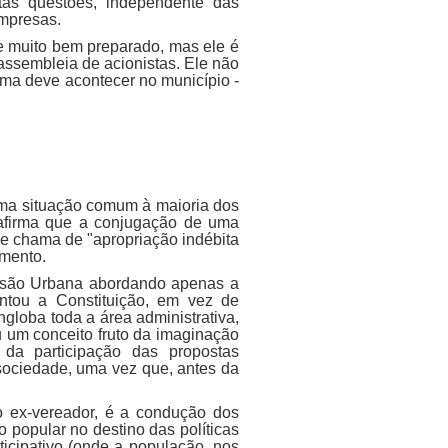
as questões, independente das
empresas.
e muito bem preparado, mas ele é
ssembleia de acionistas. Ele não
rma deve acontecer no município -
uma situação comum à maioria dos
e afirma que a conjugação de uma
ue chama de "apropriação indébita
amento.
ansão Urbana abordando apenas a
ntou a Constituição, em vez de
ngloba toda a área administrativa,
ou um conceito fruto da imaginação
 da participação das propostas
sociedade, uma vez que, antes da
do ex-vereador, é a condução dos
 popular no destino das políticas
icipativo (onde a população, nos