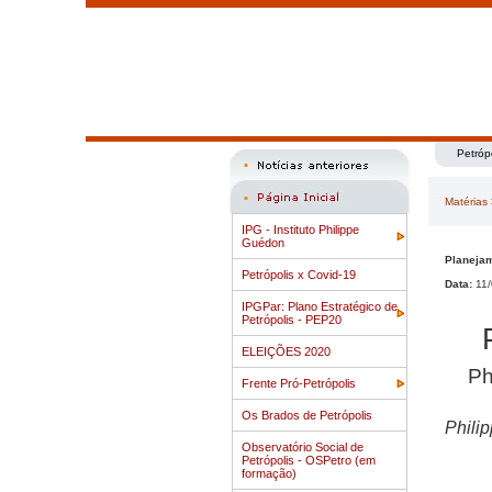
Petróp
Matérias
IPG - Instituto Philippe
Guédon
Planejam
Petrópolis x Covid-19
Data:
11/
IPGPar: Plano Estratégico de
Petrópolis - PEP20
ELEIÇÕES 2020
Ph
Frente Pró-Petrópolis
Os Brados de Petrópolis
Phili
Observatório Social de
Petrópolis - OSPetro (em
formação)