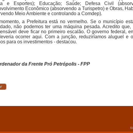
ura e Esportes); Educação; Saúde; Defesa Civil (abso
volvimento Econômico (absorvendo a Turispetro) e Obras, Hab
rvendo Meio Ambiente e controlando a Comdep).
momento, a Prefeitura está no vermelho. Se o município est
idado, não podemos ter uma máquina pesada. Acredito que,
pensável deve ficar no primeiro escalão. O governo federal, em
deveria ocorrer aqui. Com a junção, reduziríamos aluguel e o
sos para os investimentos - destacou.
rdenador da Frente Pró Petrópolis - FPP