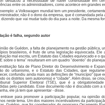
n destacou a necessidade de haver continuidade em cert
gências entre os administradores, como acontece em grandes 
 exemplo: a Volkswagen mundial tem um presidente, certament
ministrador, não é o dono da empresa, que é comandada pela a
 dizendo que vai mudar tudo do dia para a noite. Da mesma fo
lação é falha, segundo autor
inião de Guédon, a falta de planejamento na gestão pública, 
ípios brasileiros, é fruto de uma legislação equivocada. El
ituição mal escrita, um Estatuto das Cidades equivocado e o q
E sobre o tema" resultaram em um quadro "doentio" do planej
onstituição fala de Plano Diretor do Desenvolvimento e Exp
ão do urbanismo, e o Estatuto das Cidades, que regulame
ecer, confundiu ainda mais as definições de “município” (que e
ndo os distritos sem autonomia) e “cidade”. Além disso, se cri
ibunal Superior Eleitoral (TSE), que é a obrigatoriedade
didas pelo candidato. Esse documento não é discutido com a 
nha, ele já tem que apresentar - disse.
 entrave para promover a participação popular, na opinião 
nos neste tema. Um dos maiores incentivadores da participação
cas, Guédon, que foi coordenador do programa Orçamento Part