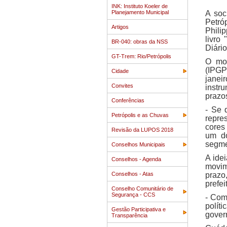
INK: Instituto Koeler de
Planejamento Municipal
A soc
Petró
Artigos
Phili
livro
BR-040: obras da NSS
Diário
GT-Trem: Rio/Petrópolis
O mov
(IPGP
Cidade
janei
Convites
instr
prazo
Conferências
- Se 
Petrópolis e as Chuvas
repre
cores
Revisão da LUPOS 2018
um do
segme
Conselhos Municipais
A ide
Conselhos - Agenda
movim
Conselhos - Atas
prazo
prefei
Conselho Comunitário de
Segurança - CCS
- Com
polít
Gestão Participativa e
gover
Transparência