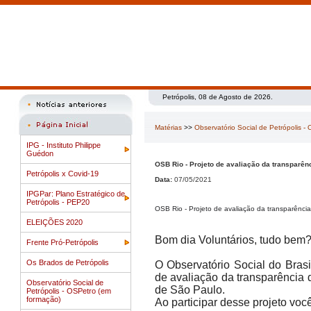
Petrópolis, 08 de Agosto de 2026.
Matérias
>>
Observatório Social de Petrópolis -
IPG - Instituto Philippe
Guédon
OSB Rio - Projeto de avaliação da transparên
Petrópolis x Covid-19
Data:
07/05/2021
IPGPar: Plano Estratégico de
Petrópolis - PEP20
OSB Rio - Projeto de avaliação da transparênci
ELEIÇÕES 2020
Bom dia Voluntários, tudo bem
Frente Pró-Petrópolis
Os Brados de Petrópolis
O Observatório Social do Brasi
de avaliação da transparência 
Observatório Social de
de São Paulo.
Petrópolis - OSPetro (em
formação)
Ao participar desse projeto voc