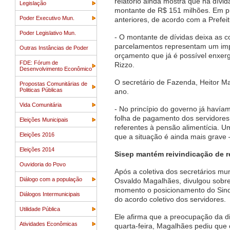
relatório ainda mostra que há dívi
Legislação
montante de R$ 151 milhões. Em pr
Poder Executivo Mun.
anteriores, de acordo com a Prefeit
Poder Legislativo Mun.
- O montante de dívidas deixa as 
parcelamentos representam um impa
Outras Instâncias de Poder
orçamento que já é possível enxer
FDE: Fórum de
Rizzo.
Desenvolvimento Econômico
O secretário de Fazenda, Heitor Mac
Propostas Comunitárias de
Politicas Públicas
ano.
Vida Comunitária
- No princípio do governo já havía
folha de pagamento dos servidore
Eleições Municipais
referentes à pensão alimentícia. U
Eleições 2016
que a situação é ainda mais grave 
Eleições 2014
Sisep mantém reivindicação de re
Ouvidoria do Povo
Após a coletiva dos secretários mun
Diálogo com a população
Osvaldo Magalhães, divulgou sobre 
momento o posicionamento do Sindi
Diálogos Intermunicipais
do acordo coletivo dos servidores.
Utilidade Pública
Ele afirma que a preocupação da di
Atividades Econômicas
quarta-feira, Magalhães pediu que 