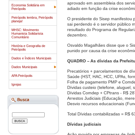
aprovado em assembleia dos servidor
Economia Solidária em
adiado em função da crise econômi
Petrópolis
Petrópolis lembra, Petrópolis
O presidente do Sisep manifestou p
planeja!
sai perdendo é o servidor público 
resultado do Programa de Regulari
MHSC: Movimento
Humanista Solidarista
dezembro.
Comunitário
Osvaldo Magalhães disse que o Sise
História e Geografia de
Petrópolis
punido por causa da crise econômi
Dados e Índices Municipais
QUADRO – As dívidas da Prefeit
Dados Municipais
Precatórios + parcelamentos de dív
APA Petrópolis
Saúde (HST, HAC, HCC, UPAs, forne
Folha de pagamento PMP e Comdep
Igrejas
Dívidas custeio (telefone, aluguel,
Dívidas Comdep + CPtrans - R$ 28
Arrestos Judiciais (Educação, mer
Desvio recursos educacionais (Fun
Total Dívidas contabilizadas = R$ 
Dívidas judiciais
Ação movida por empresas de ônib