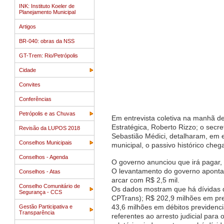
INK: Instituto Koeler de
Planejamento Municipal
Artigos
BR-040: obras da NSS
GT-Trem: Rio/Petrópolis
Cidade
Convites
Conferências
Petrópolis e as Chuvas
Em entrevista coletiva na manhã de
Estratégica, Roberto Rizzo; o secr
Revisão da LUPOS 2018
Sebastião Médici, detalharam, em e
Conselhos Municipais
municipal, o passivo histórico ch
Conselhos - Agenda
O governo anunciou que irá pagar,
O levantamento do governo aponta q
Conselhos - Atas
arcar com R$ 2,5 mil.
Conselho Comunitário de
Os dados mostram que há dívidas 
Segurança - CCS
CPTrans); R$ 202,9 milhões em prec
43,6 milhões em débitos previdenciá
Gestão Participativa e
Transparência
referentes ao arresto judicial par