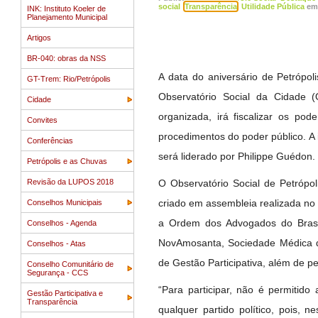
social
Transparência
Utilidade Pública
em 
INK: Instituto Koeler de
Planejamento Municipal
Artigos
BR-040: obras da NSS
A data do aniversário de Petrópol
GT-Trem: Rio/Petrópolis
Observatório Social da Cidade (
Cidade
organizada, irá fiscalizar os po
Convites
procedimentos do poder público. A 
Conferências
será liderado por Philippe Guédon.
Petrópolis e as Chuvas
Revisão da LUPOS 2018
O Observatório Social de Petrópo
criado em assembleia realizada no
Conselhos Municipais
a Ordem dos Advogados do Brasil 
Conselhos - Agenda
NovAmosanta, Sociedade Médica de 
Conselhos - Atas
de Gestão Participativa, além de pe
Conselho Comunitário de
Segurança - CCS
“Para participar, não é permitid
Gestão Participativa e
Transparência
qualquer partido político, pois, 