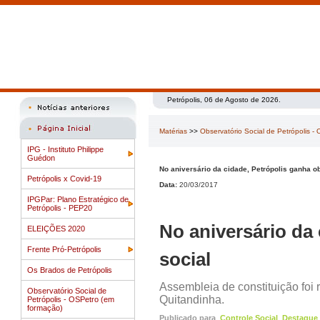
Petrópolis, 06 de Agosto de 2026.
Matérias
>>
Observatório Social de Petrópolis -
IPG - Instituto Philippe
Guédon
No aniversário da cidade, Petrópolis ganha ob
Petrópolis x Covid-19
Data:
20/03/2017
IPGPar: Plano Estratégico de
Petrópolis - PEP20
No aniversário da
ELEIÇÕES 2020
Frente Pró-Petrópolis
social
Os Brados de Petrópolis
Assembleia de constituição foi
Observatório Social de
Quitandinha.
Petrópolis - OSPetro (em
formação)
Publicado para
Controle Social
Destaque