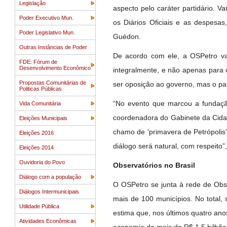
Legislação
aspecto pelo caráter partidário. V
Poder Executivo Mun.
os Diários Oficiais e as despesa
Poder Legislativo Mun.
Guédon.
Outras Instâncias de Poder
De acordo com ele, a OSPetro vai
FDE: Fórum de
Desenvolvimento Econômico
integralmente, e não apenas para 
Propostas Comunitárias de
ser oposição ao governo, mas o pap
Politicas Públicas
“No evento que marcou a fundação
Vida Comunitária
coordenadora do Gabinete da Cidad
Eleições Municipais
chamo de ‘primavera de Petrópolis
Eleições 2016
diálogo será natural, com respeito”,
Eleições 2014
Ouvidoria do Povo
Observatórios no Brasil
Diálogo com a população
O OSPetro se junta à rede de Obser
Diálogos Intermunicipais
mais de 100 municípios. No total, 
Utilidade Pública
estima que, nos últimos quatro ano
Atividades Econômicas